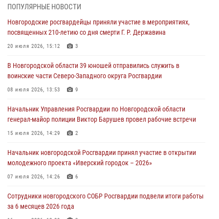
центре подготовки личного состава Росгвардии.
ПОПУЛЯРНЫЕ НОВОСТИ
30 июля 2026, 16:00
1
Новгородские росгвардейцы приняли участие в мероприятиях,
посвященных 210-летию со дня смерти Г. Р. Державина
В Великом Новгороде сотрудники центра лицензионно-
разрешительной работы Росгвардии провели телефонную «горячую
20 июля 2026, 15:12
3
линию»
В Новгородской области 39 юношей отправились служить в
30 июля 2026, 14:36
1
воинские части Северо-Западного округа Росгвардии
Новгородские росгвардейцы рассказали о службе детям из летнего
08 июля 2026, 13:53
9
лагеря «Волынь»
Начальник Управления Росгвардии по Новгородской области
30 июля 2026, 08:40
5
генерал-майор полиции Виктор Барушев провел рабочие встречи
Новгородские росгвардейцы задержали мужчину
15 июля 2026, 14:29
2
30 июля 2026, 08:39
2
Начальник новгородской Росгвардии принял участие в открытии
молодежного проекта «Иверский городок – 2026»
Телесюжет в программе "Новгородское областное телевидение.
Новости часа." от 29 июля 2026 года. Новгородские призывники
07 июля 2026, 14:26
6
приняли присягу в центре подготовки личного состава Росгвардии
Сотрудники новгородского СОБР Росгвардии подвели итоги работы
29 июля 2026, 12:54
1
за 6 месяцев 2026 года