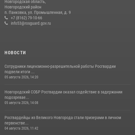
Новгородская область,
вневедомственной охраны за первое полугодие 2026 года
Новгородский район
п. Панковка, ул. Промышленная, д. 9
22 июля 2026, 12:33
6
+7 (8162) 79-10-66
info53@rosguard.gov.ru
НОВОСТИ
Сотрудники лицензионно-разрешительной работы Росгвардии
подвели итоги ...
05 августа 2026, 14:20
Новгородский СОБР Росгвардии оказал содействие в задержании
подозревае...
05 августа 2026, 14:08
Росгвардейцы из Великого Новгорода стали призерами в личном
первенстве...
04 августа 2026, 11:42