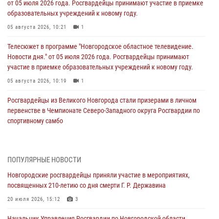
от 05 июля 2026 года. Росгвардейцы принимают участие в приемке
образовательных учреждений к новому году.
05 августа 2026, 10:21
1
Телесюжет в программе "Новгородское областное телевидение.
Новости дня." от 05 июля 2026 года. Росгвардейцы принимают
участие в приемке образовательных учреждений к новому году.
05 августа 2026, 10:19
1
Росгвардейцы из Великого Новгорода стали призерами в личном
первенстве в Чемпионате Северо-Западного округа Росгвардии по
спортивному самбо
04 августа 2026, 11:42
4
1
Сотрудники новгородской Росгвардии встретились с детьми из
ПОПУЛЯРНЫЕ НОВОСТИ
детского лагеря
Новгородские росгвардейцы приняли участие в мероприятиях,
04 августа 2026, 09:13
5
посвященных 210-летию со дня смерти Г. Р. Державина
Новгородские росгвардейцы за неделю осуществили 203 выезда на
20 июля 2026, 15:12
3
охраняемые объекты по сигналу «тревога»
Начальник Управления Росгвардии по Новгородской области