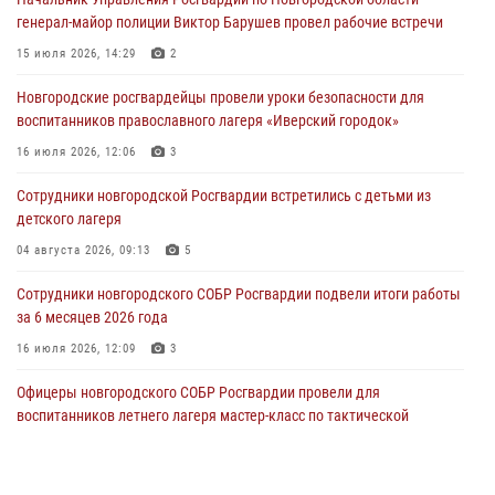
04 августа 2026, 09:12
1
генерал-майор полиции Виктор Барушев провел рабочие встречи
Радиоэфир программы "Новости дня" на радио "Радио53" от 30
15 июля 2026, 14:29
2
июля 2026 года. Новгородские призывники приняли присягу в
центре подготовки личного состава Росгвардии.
Новгородские росгвардейцы провели уроки безопасности для
воспитанников православного лагеря «Иверский городок»
30 июля 2026, 16:00
1
16 июля 2026, 12:06
3
В Великом Новгороде сотрудники центра лицензионно-
разрешительной работы Росгвардии провели телефонную «горячую
Сотрудники новгородской Росгвардии встретились с детьми из
линию»
детского лагеря
30 июля 2026, 14:36
1
04 августа 2026, 09:13
5
Новгородские росгвардейцы рассказали о службе детям из летнего
Сотрудники новгородского СОБР Росгвардии подвели итоги работы
лагеря «Волынь»
за 6 месяцев 2026 года
30 июля 2026, 08:40
5
16 июля 2026, 12:09
3
Офицеры новгородского СОБР Росгвардии провели для
воспитанников летнего лагеря мастер-класс по тактической
медицине
21 июля 2026, 08:58
4