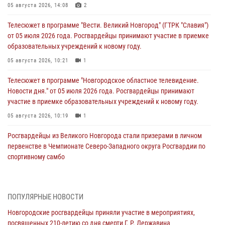
05 августа 2026, 14:08
2
Телесюжет в программе "Вести. Великий Новгород" (ГТРК "Славия")
от 05 июля 2026 года. Росгвардейцы принимают участие в приемке
образовательных учреждений к новому году.
05 августа 2026, 10:21
1
Телесюжет в программе "Новгородское областное телевидение.
Новости дня." от 05 июля 2026 года. Росгвардейцы принимают
участие в приемке образовательных учреждений к новому году.
05 августа 2026, 10:19
1
Росгвардейцы из Великого Новгорода стали призерами в личном
первенстве в Чемпионате Северо-Западного округа Росгвардии по
спортивному самбо
04 августа 2026, 11:42
4
1
Сотрудники новгородской Росгвардии встретились с детьми из
ПОПУЛЯРНЫЕ НОВОСТИ
детского лагеря
Новгородские росгвардейцы приняли участие в мероприятиях,
04 августа 2026, 09:13
5
посвященных 210-летию со дня смерти Г. Р. Державина