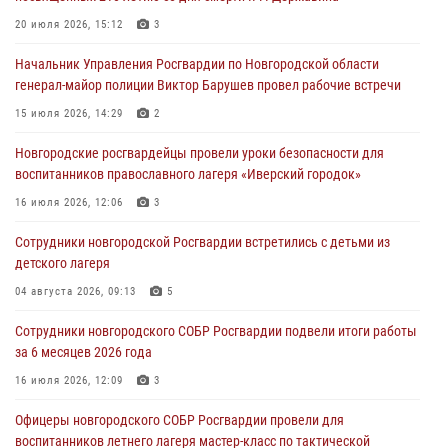
Новгородские росгвардейцы за неделю осуществили 203 выезда на
20 июля 2026, 15:12
3
охраняемые объекты по сигналу «тревога»
Начальник Управления Росгвардии по Новгородской области
04 августа 2026, 09:12
1
генерал-майор полиции Виктор Барушев провел рабочие встречи
Радиоэфир программы "Новости дня" на радио "Радио53" от 30
15 июля 2026, 14:29
2
июля 2026 года. Новгородские призывники приняли присягу в
центре подготовки личного состава Росгвардии.
Новгородские росгвардейцы провели уроки безопасности для
воспитанников православного лагеря «Иверский городок»
30 июля 2026, 16:00
1
16 июля 2026, 12:06
3
В Великом Новгороде сотрудники центра лицензионно-
разрешительной работы Росгвардии провели телефонную «горячую
Сотрудники новгородской Росгвардии встретились с детьми из
линию»
детского лагеря
30 июля 2026, 14:36
1
04 августа 2026, 09:13
5
Новгородские росгвардейцы рассказали о службе детям из летнего
Сотрудники новгородского СОБР Росгвардии подвели итоги работы
лагеря «Волынь»
за 6 месяцев 2026 года
30 июля 2026, 08:40
5
16 июля 2026, 12:09
3
Офицеры новгородского СОБР Росгвардии провели для
воспитанников летнего лагеря мастер-класс по тактической