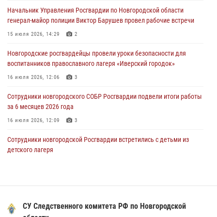
Начальник Управления Росгвардии по Новгородской области
30 июля 2026, 08:40
5
генерал-майор полиции Виктор Барушев провел рабочие встречи
Новгородские росгвардейцы задержали мужчину
15 июля 2026, 14:29
2
30 июля 2026, 08:39
2
Новгородские росгвардейцы провели уроки безопасности для
воспитанников православного лагеря «Иверский городок»
Телесюжет в программе "Новгородское областное телевидение.
Новости часа." от 29 июля 2026 года. Новгородские призывники
16 июля 2026, 12:06
3
приняли присягу в центре подготовки личного состава Росгвардии
Сотрудники новгородского СОБР Росгвардии подвели итоги работы
29 июля 2026, 12:54
1
за 6 месяцев 2026 года
16 июля 2026, 12:09
3
Сотрудники новгородской Росгвардии встретились с детьми из
детского лагеря
04 августа 2026, 09:13
5
Новгородские росгвардейцы приняли участие в мастер-классе ко
Дню семьи, любви и верности
СУ Следственного комитета РФ по Новгородской
08 июля 2026, 13:48
3