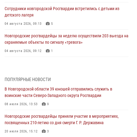
Сотрудники новгородской Росгвардии встретились с детьми из
детского лагеря
04 августа 2026, 09:13
5
Новгородские росгвардейцы за неделю осуществили 203 выезда на
охраняемые объекты по сигналу «тревога»
04 августа 2026, 09:12
1
Радиоэфир программы "Новости дня" на радио "Радио53" от 30
июля 2026 года. Новгородские призывники приняли присягу в
центре подготовки личного состава Росгвардии.
ПОПУЛЯРНЫЕ НОВОСТИ
30 июля 2026, 16:00
1
В Новгородской области 39 юношей отправились служить в
воинские части Северо-Западного округа Росгвардии
В Великом Новгороде сотрудники центра лицензионно-
разрешительной работы Росгвардии провели телефонную «горячую
08 июля 2026, 13:53
9
линию»
Новгородские росгвардейцы приняли участие в мероприятиях,
30 июля 2026, 14:36
1
посвященных 210-летию со дня смерти Г. Р. Державина
Новгородские росгвардейцы рассказали о службе детям из летнего
20 июля 2026, 15:12
3
лагеря «Волынь»