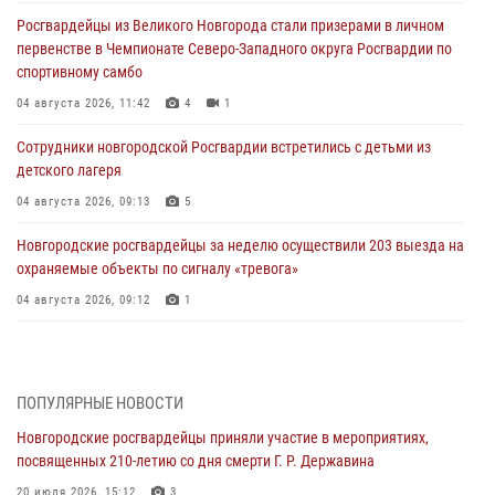
Росгвардейцы из Великого Новгорода стали призерами в личном
первенстве в Чемпионате Северо-Западного округа Росгвардии по
спортивному самбо
04 августа 2026, 11:42
4
1
Сотрудники новгородской Росгвардии встретились с детьми из
детского лагеря
04 августа 2026, 09:13
5
Новгородские росгвардейцы за неделю осуществили 203 выезда на
охраняемые объекты по сигналу «тревога»
04 августа 2026, 09:12
1
Радиоэфир программы "Новости дня" на радио "Радио53" от 30
июля 2026 года. Новгородские призывники приняли присягу в
центре подготовки личного состава Росгвардии.
ПОПУЛЯРНЫЕ НОВОСТИ
30 июля 2026, 16:00
1
Новгородские росгвардейцы приняли участие в мероприятиях,
посвященных 210-летию со дня смерти Г. Р. Державина
В Великом Новгороде сотрудники центра лицензионно-
разрешительной работы Росгвардии провели телефонную «горячую
20 июля 2026, 15:12
3