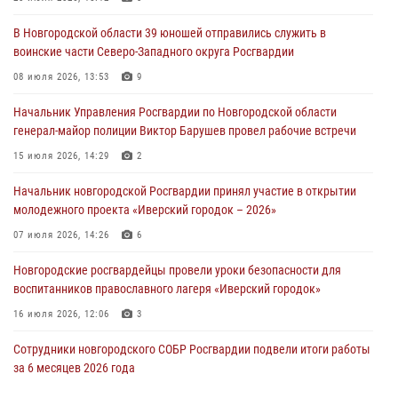
линию»
В Новгородской области 39 юношей отправились служить в
30 июля 2026, 14:36
1
воинские части Северо-Западного округа Росгвардии
Новгородские росгвардейцы рассказали о службе детям из летнего
08 июля 2026, 13:53
9
лагеря «Волынь»
Начальник Управления Росгвардии по Новгородской области
30 июля 2026, 08:40
5
генерал-майор полиции Виктор Барушев провел рабочие встречи
Новгородские росгвардейцы задержали мужчину
15 июля 2026, 14:29
2
30 июля 2026, 08:39
2
Начальник новгородской Росгвардии принял участие в открытии
молодежного проекта «Иверский городок – 2026»
Телесюжет в программе "Новгородское областное телевидение.
Новости часа." от 29 июля 2026 года. Новгородские призывники
07 июля 2026, 14:26
6
приняли присягу в центре подготовки личного состава Росгвардии
Новгородские росгвардейцы провели уроки безопасности для
29 июля 2026, 12:54
1
воспитанников православного лагеря «Иверский городок»
16 июля 2026, 12:06
3
Сотрудники новгородского СОБР Росгвардии подвели итоги работы
за 6 месяцев 2026 года
16 июля 2026, 12:09
3