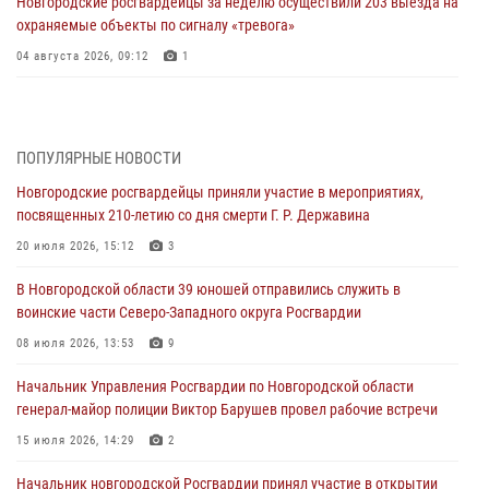
Новгородские росгвардейцы за неделю осуществили 203 выезда на
охраняемые объекты по сигналу «тревога»
04 августа 2026, 09:12
1
Радиоэфир программы "Новости дня" на радио "Радио53" от 30
июля 2026 года. Новгородские призывники приняли присягу в
центре подготовки личного состава Росгвардии.
ПОПУЛЯРНЫЕ НОВОСТИ
30 июля 2026, 16:00
1
Новгородские росгвардейцы приняли участие в мероприятиях,
посвященных 210-летию со дня смерти Г. Р. Державина
В Великом Новгороде сотрудники центра лицензионно-
разрешительной работы Росгвардии провели телефонную «горячую
20 июля 2026, 15:12
3
линию»
В Новгородской области 39 юношей отправились служить в
30 июля 2026, 14:36
1
воинские части Северо-Западного округа Росгвардии
Новгородские росгвардейцы рассказали о службе детям из летнего
08 июля 2026, 13:53
9
лагеря «Волынь»
Начальник Управления Росгвардии по Новгородской области
30 июля 2026, 08:40
5
генерал-майор полиции Виктор Барушев провел рабочие встречи
Новгородские росгвардейцы задержали мужчину
15 июля 2026, 14:29
2
30 июля 2026, 08:39
2
Начальник новгородской Росгвардии принял участие в открытии