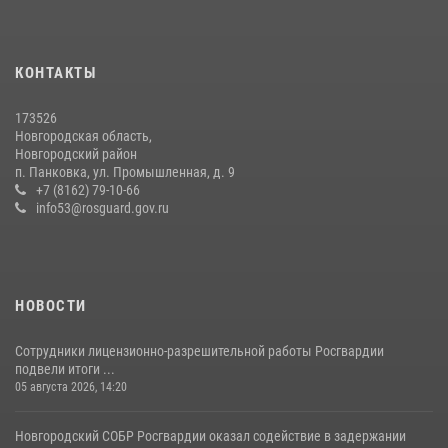
Сотрудники новгородской Росгвардии встретились с детьми из
детского лагеря
04 августа 2026, 09:13
5
КОНТАКТЫ
Начальник Управления Росгвардии по Новгородской области
173526
подвел итоги служебной деятельности сотрудников
Новгородская область,
вневедомственной охраны за первое полугодие 2026 года
Новгородский район
п. Панковка, ул. Промышленная, д. 9
22 июля 2026, 12:33
6
+7 (8162) 79-10-66
info53@rosguard.gov.ru
НОВОСТИ
Сотрудники лицензионно-разрешительной работы Росгвардии
подвели итоги ...
05 августа 2026, 14:20
Новгородский СОБР Росгвардии оказал содействие в задержании