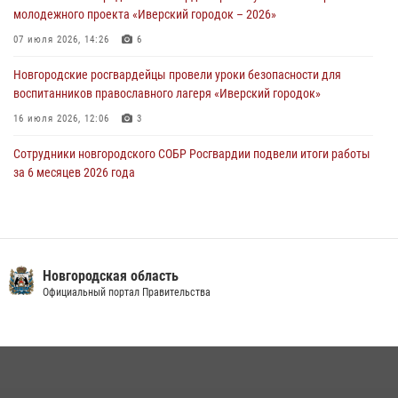
молодежного проекта «Иверский городок – 2026»
Телесюжет в программе "Новгородское областное телевидение.
Новости часа." от 29 июля 2026 года. Новгородские призывники
07 июля 2026, 14:26
6
приняли присягу в центре подготовки личного состава Росгвардии
Новгородские росгвардейцы провели уроки безопасности для
29 июля 2026, 12:54
1
воспитанников православного лагеря «Иверский городок»
16 июля 2026, 12:06
3
Сотрудники новгородского СОБР Росгвардии подвели итоги работы
за 6 месяцев 2026 года
16 июля 2026, 12:09
3
Новгородские росгвардейцы приняли участие в мастер-классе ко
Дню семьи, любви и верности
Новгородская область
08 июля 2026, 13:48
3
Официальный портал Правительства
Офицеры новгородского СОБР Росгвардии провели для
воспитанников летнего лагеря мастер-класс по тактической
медицине
21 июля 2026, 08:58
4