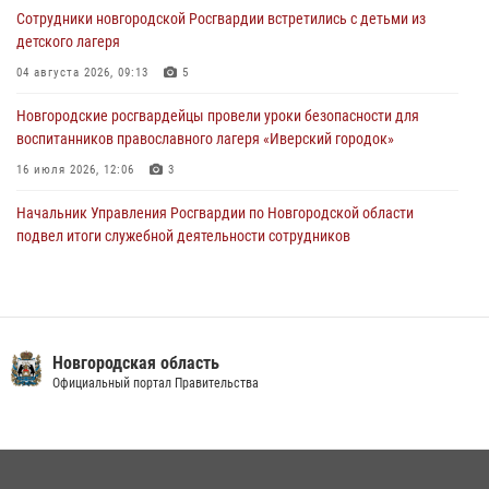
разрешительной работы Росгвардии провели телефонную «горячую
Сотрудники новгородской Росгвардии встретились с детьми из
линию»
детского лагеря
30 июля 2026, 14:36
1
04 августа 2026, 09:13
5
Новгородские росгвардейцы рассказали о службе детям из летнего
Новгородские росгвардейцы провели уроки безопасности для
лагеря «Волынь»
воспитанников православного лагеря «Иверский городок»
30 июля 2026, 08:40
5
16 июля 2026, 12:06
3
Начальник Управления Росгвардии по Новгородской области
подвел итоги служебной деятельности сотрудников
вневедомственной охраны за первое полугодие 2026 года
22 июля 2026, 12:33
6
Офицеры новгородского СОБР Росгвардии провели для
воспитанников летнего лагеря мастер-класс по тактической
Новгородская область
медицине
Официальный портал Правительства
21 июля 2026, 08:58
4
Новгородские росгвардейцы завоевали третье место в Санкт-
Петербурге на окружном этапе ежегодного Всероссийского