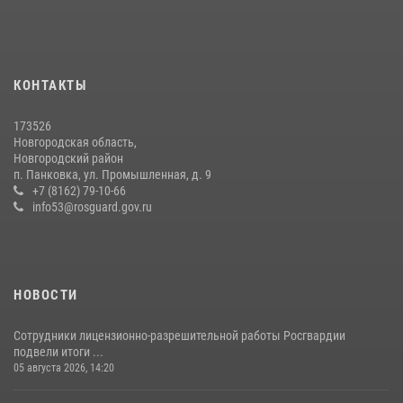
конкурса профессионального мастерства среди сотрудников
вневедомственной охраны Росгвардии
28 июля 2026, 14:26
7
КОНТАКТЫ
Росгвардейцы из Великого Новгорода стали призерами в личном
первенстве в Чемпионате Северо-Западного округа Росгвардии по
спортивному самбо
173526
Новгородская область,
04 августа 2026, 11:42
4
1
Новгородский район
п. Панковка, ул. Промышленная, д. 9
Новгородские росгвардейцы рассказали о службе детям из летнего
+7 (8162) 79-10-66
лагеря «Волынь»
info53@rosguard.gov.ru
30 июля 2026, 08:40
5
НОВОСТИ
Сотрудники лицензионно-разрешительной работы Росгвардии
подвели итоги ...
05 августа 2026, 14:20