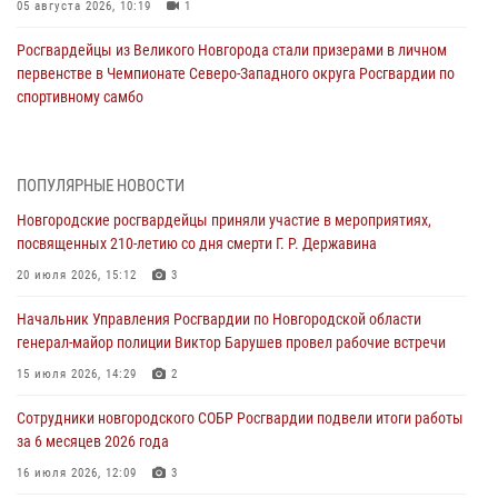
05 августа 2026, 10:19
1
Росгвардейцы из Великого Новгорода стали призерами в личном
первенстве в Чемпионате Северо-Западного округа Росгвардии по
спортивному самбо
04 августа 2026, 11:42
4
1
Сотрудники новгородской Росгвардии встретились с детьми из
ПОПУЛЯРНЫЕ НОВОСТИ
детского лагеря
Новгородские росгвардейцы приняли участие в мероприятиях,
04 августа 2026, 09:13
5
посвященных 210-летию со дня смерти Г. Р. Державина
Новгородские росгвардейцы за неделю осуществили 203 выезда на
20 июля 2026, 15:12
3
охраняемые объекты по сигналу «тревога»
Начальник Управления Росгвардии по Новгородской области
04 августа 2026, 09:12
1
генерал-майор полиции Виктор Барушев провел рабочие встречи
Радиоэфир программы "Новости дня" на радио "Радио53" от 30
15 июля 2026, 14:29
2
июля 2026 года. Новгородские призывники приняли присягу в
центре подготовки личного состава Росгвардии.
Сотрудники новгородского СОБР Росгвардии подвели итоги работы
за 6 месяцев 2026 года
30 июля 2026, 16:00
1
16 июля 2026, 12:09
3
В Великом Новгороде сотрудники центра лицензионно-