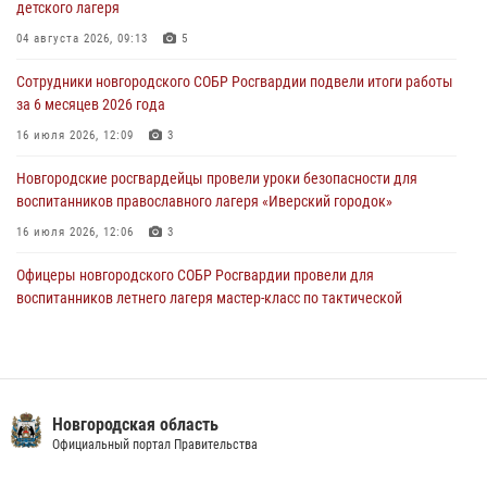
детского лагеря
30 июля 2026, 16:00
1
04 августа 2026, 09:13
5
В Великом Новгороде сотрудники центра лицензионно-
разрешительной работы Росгвардии провели телефонную «горячую
Сотрудники новгородского СОБР Росгвардии подвели итоги работы
линию»
за 6 месяцев 2026 года
30 июля 2026, 14:36
1
16 июля 2026, 12:09
3
Новгородские росгвардейцы рассказали о службе детям из летнего
Новгородские росгвардейцы провели уроки безопасности для
лагеря «Волынь»
воспитанников православного лагеря «Иверский городок»
30 июля 2026, 08:40
5
16 июля 2026, 12:06
3
Офицеры новгородского СОБР Росгвардии провели для
воспитанников летнего лагеря мастер-класс по тактической
медицине
21 июля 2026, 08:58
4
Начальник Управления Росгвардии по Новгородской области
подвел итоги служебной деятельности сотрудников
кая область
Управлен
вневедомственной охраны за первое полугодие 2026 года
портал Правительства
Официальный
22 июля 2026, 12:33
6