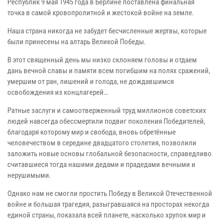
Республик 9 мая 1945 года в Берлине поставлена финальная
точка в самой кровопролитной и жестокой войне на земле.
Наша страна никогда не забудет бесчисленные жертвы, которые
были принесены на алтарь Великой Победы.
В этот священный день мы низко склоняем головы и отдаем
дань вечной славы и памяти всем погибшим на полях сражений,
умершим от ран, лишений и голода, не дождавшимся
освобождения из концлагерей…
Ратные заслуги и самоотверженный труд миллионов советских
людей навсегда обессмертили подвиг поколения Победителей,
благодаря которому мир и свобода, вновь обретённые
человечеством в середине двадцатого столетия, позволили
заложить новые основы глобальной безопасности, справедливо
считавшиеся тогда нашими дедами и прадедами вечными и
нерушимыми.
Однако нам не смогли простить Победу в Великой Отечественной
войне и большая трагедия, разыгравшаяся на просторах некогда
единой страны, показала всей планете, насколько хрупок мир и