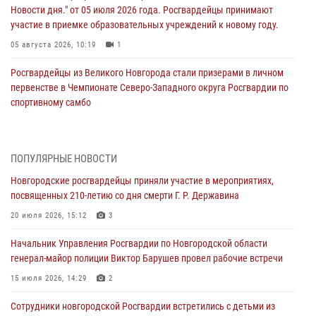
Новости дня." от 05 июля 2026 года. Росгвардейцы принимают
участие в приемке образовательных учреждений к новому году.
05 августа 2026, 10:19
1
Росгвардейцы из Великого Новгорода стали призерами в личном
первенстве в Чемпионате Северо-Западного округа Росгвардии по
спортивному самбо
04 августа 2026, 11:42
4
1
Сотрудники новгородской Росгвардии встретились с детьми из
ПОПУЛЯРНЫЕ НОВОСТИ
детского лагеря
Новгородские росгвардейцы приняли участие в мероприятиях,
04 августа 2026, 09:13
5
посвященных 210-летию со дня смерти Г. Р. Державина
Новгородские росгвардейцы за неделю осуществили 203 выезда на
20 июля 2026, 15:12
3
охраняемые объекты по сигналу «тревога»
Начальник Управления Росгвардии по Новгородской области
04 августа 2026, 09:12
1
генерал-майор полиции Виктор Барушев провел рабочие встречи
Радиоэфир программы "Новости дня" на радио "Радио53" от 30
15 июля 2026, 14:29
2
июля 2026 года. Новгородские призывники приняли присягу в
центре подготовки личного состава Росгвардии.
Сотрудники новгородской Росгвардии встретились с детьми из