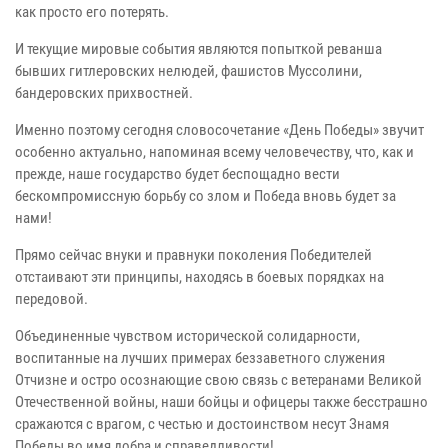
как просто его потерять.
И текущие мировые события являются попыткой реванша
бывших гитлеровских нелюдей, фашистов Муссолини,
бандеровских прихвостней.
Именно поэтому сегодня словосочетание «День Победы» звучит
особенно актуально, напоминая всему человечеству, что, как и
прежде, наше государство будет беспощадно вести
бескомпромиссную борьбу со злом и Победа вновь будет за
нами!
Прямо сейчас внуки и правнуки поколения Победителей
отстаивают эти принципы, находясь в боевых порядках на
передовой.
Объединенные чувством исторической солидарности,
воспитанные на лучших примерах беззаветного служения
Отчизне и остро осознающие свою связь с ветеранами Великой
Отечественной войны, наши бойцы и офицеры также бесстрашно
сражаются с врагом, с честью и достоинством несут Знамя
Победы во имя добра и справедливости!