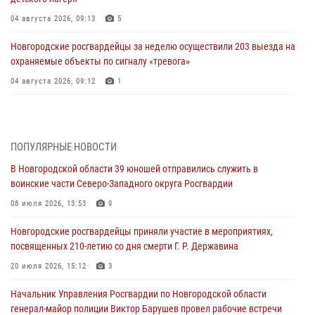
04 августа 2026, 09:13
5
Новгородские росгвардейцы за неделю осуществили 203 выезда на
охраняемые объекты по сигналу «тревога»
04 августа 2026, 09:12
1
Радиоэфир программы "Новости дня" на радио "Радио53" от 30
июля 2026 года. Новгородские призывники приняли присягу в
центре подготовки личного состава Росгвардии.
ПОПУЛЯРНЫЕ НОВОСТИ
30 июля 2026, 16:00
1
В Новгородской области 39 юношей отправились служить в
воинские части Северо-Западного округа Росгвардии
В Великом Новгороде сотрудники центра лицензионно-
разрешительной работы Росгвардии провели телефонную «горячую
08 июля 2026, 13:53
9
линию»
Новгородские росгвардейцы приняли участие в мероприятиях,
30 июля 2026, 14:36
1
посвященных 210-летию со дня смерти Г. Р. Державина
Новгородские росгвардейцы рассказали о службе детям из летнего
20 июля 2026, 15:12
3
лагеря «Волынь»
Начальник Управления Росгвардии по Новгородской области
30 июля 2026, 08:40
5
генерал-майор полиции Виктор Барушев провел рабочие встречи