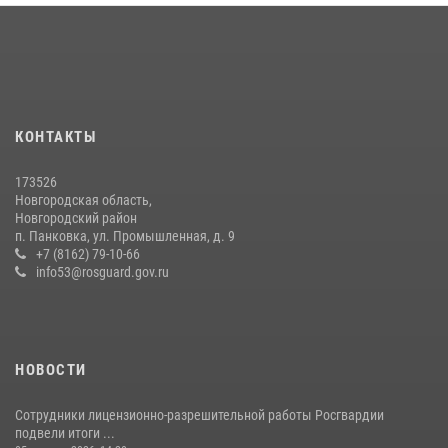
медицине
21 июля 2026, 08:58
4
Сотрудники новгородской Росгвардии встретились с детьми из
детского лагеря
04 августа 2026, 09:13
5
КОНТАКТЫ
Начальник Управления Росгвардии по Новгородской области
173526
подвел итоги служебной деятельности сотрудников
Новгородская область,
вневедомственной охраны за первое полугодие 2026 года
Новгородский район
п. Панковка, ул. Промышленная, д. 9
22 июля 2026, 12:33
6
+7 (8162) 79-10-66
info53@rosguard.gov.ru
НОВОСТИ
Сотрудники лицензионно-разрешительной работы Росгвардии
подвели итоги ...