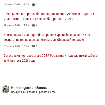
Новгородские росгвардейцы задержали мужчину
15 июля 2026, 14:29
2
30 июля 2026, 08:39
2
Начальник новгородской Росгвардии принял участие в открытии
молодежного проекта «Иверский городок – 2026»
Телесюжет в программе "Новгородское областное телевидение.
Новости часа." от 29 июля 2026 года. Новгородские призывники
07 июля 2026, 14:26
6
приняли присягу в центре подготовки личного состава Росгвардии
Новгородские росгвардейцы провели уроки безопасности для
29 июля 2026, 12:54
1
воспитанников православного лагеря «Иверский городок»
16 июля 2026, 12:06
3
Сотрудники новгородского СОБР Росгвардии подвели итоги работы
за 6 месяцев 2026 года
16 июля 2026, 12:09
3
Новгородские росгвардейцы приняли участие в мастер-классе ко
Дню семьи, любви и верности
Новгородская область
08 июля 2026, 13:48
3
Официальный портал Правительства
Офицеры новгородского СОБР Росгвардии провели для
воспитанников летнего лагеря мастер-класс по тактической