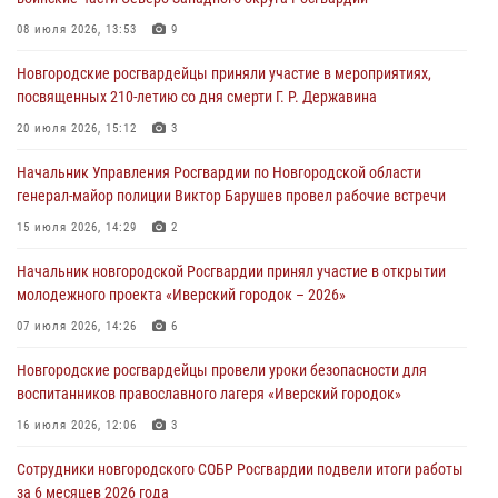
В Великом Новгороде сотрудники центра лицензионно-
разрешительной работы Росгвардии провели телефонную «горячую
08 июля 2026, 13:53
9
линию»
Новгородские росгвардейцы приняли участие в мероприятиях,
30 июля 2026, 14:36
1
посвященных 210-летию со дня смерти Г. Р. Державина
Новгородские росгвардейцы рассказали о службе детям из летнего
20 июля 2026, 15:12
3
лагеря «Волынь»
Начальник Управления Росгвардии по Новгородской области
30 июля 2026, 08:40
5
генерал-майор полиции Виктор Барушев провел рабочие встречи
Новгородские росгвардейцы задержали мужчину
15 июля 2026, 14:29
2
30 июля 2026, 08:39
2
Начальник новгородской Росгвардии принял участие в открытии
молодежного проекта «Иверский городок – 2026»
Телесюжет в программе "Новгородское областное телевидение.
Новости часа." от 29 июля 2026 года. Новгородские призывники
07 июля 2026, 14:26
6
приняли присягу в центре подготовки личного состава Росгвардии
Новгородские росгвардейцы провели уроки безопасности для
29 июля 2026, 12:54
1
воспитанников православного лагеря «Иверский городок»
16 июля 2026, 12:06
3
Сотрудники новгородского СОБР Росгвардии подвели итоги работы
за 6 месяцев 2026 года