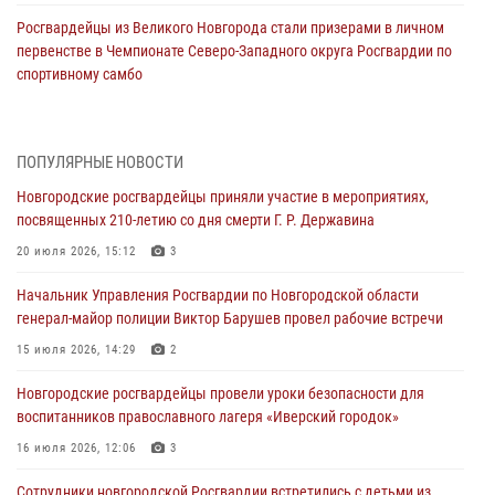
Росгвардейцы из Великого Новгорода стали призерами в личном
первенстве в Чемпионате Северо-Западного округа Росгвардии по
спортивному самбо
04 августа 2026, 11:42
4
1
Сотрудники новгородской Росгвардии встретились с детьми из
ПОПУЛЯРНЫЕ НОВОСТИ
детского лагеря
Новгородские росгвардейцы приняли участие в мероприятиях,
04 августа 2026, 09:13
5
посвященных 210-летию со дня смерти Г. Р. Державина
Новгородские росгвардейцы за неделю осуществили 203 выезда на
20 июля 2026, 15:12
3
охраняемые объекты по сигналу «тревога»
Начальник Управления Росгвардии по Новгородской области
04 августа 2026, 09:12
1
генерал-майор полиции Виктор Барушев провел рабочие встречи
Радиоэфир программы "Новости дня" на радио "Радио53" от 30
15 июля 2026, 14:29
2
июля 2026 года. Новгородские призывники приняли присягу в
центре подготовки личного состава Росгвардии.
Новгородские росгвардейцы провели уроки безопасности для
воспитанников православного лагеря «Иверский городок»
30 июля 2026, 16:00
1
16 июля 2026, 12:06
3
В Великом Новгороде сотрудники центра лицензионно-
разрешительной работы Росгвардии провели телефонную «горячую
Сотрудники новгородской Росгвардии встретились с детьми из