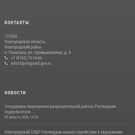
20 июля 2026, 15:10
5
Новгородские росгвардейцы рассказали о службе детям из летнего
КОНТАКТЫ
лагеря «Волынь»
30 июля 2026, 08:40
5
173526
Новгородская область,
Новгородские росгвардейцы за неделю осуществили 226 выездов
Новгородский район
на охраняемые объекты по сигналу «тревога»
п. Панковка, ул. Промышленная, д. 9
+7 (8162) 79-10-66
20 июля 2026, 15:14
1
info53@rosguard.gov.ru
НОВОСТИ
Сотрудники лицензионно-разрешительной работы Росгвардии
подвели итоги ...
05 августа 2026, 14:20
Новгородский СОБР Росгвардии оказал содействие в задержании