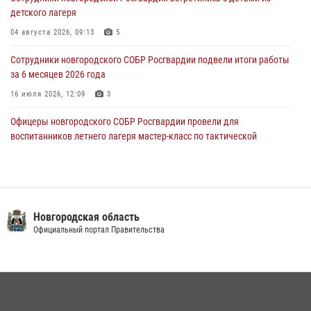
линию»
детского лагеря
30 июля 2026, 14:36
1
04 августа 2026, 09:13
5
Новгородские росгвардейцы рассказали о службе детям из летнего
Сотрудники новгородского СОБР Росгвардии подвели итоги работы
лагеря «Волынь»
за 6 месяцев 2026 года
30 июля 2026, 08:40
5
16 июля 2026, 12:09
3
Офицеры новгородского СОБР Росгвардии провели для
воспитанников летнего лагеря мастер-класс по тактической
медицине
21 июля 2026, 08:58
4
Начальник Управления Росгвардии по Новгородской области
подвел итоги служебной деятельности сотрудников
Новгородская область
вневедомственной охраны за первое полугодие 2026 года
Официальный портал Правительства
22 июля 2026, 12:33
6
Новгородские росгвардейцы приняли участие в чемпионате по
многоборью кинологов на первенство Северо-Западного округа
Росгвардии