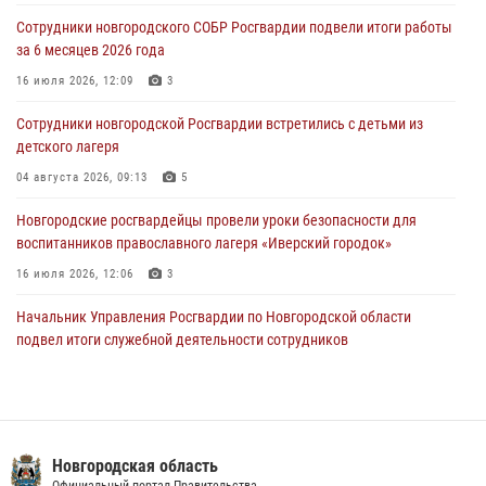
Новости дня." от 05 июля 2026 года. Росгвардейцы принимают
участие в приемке образовательных учреждений к новому году.
Сотрудники новгородского СОБР Росгвардии подвели итоги работы
за 6 месяцев 2026 года
05 августа 2026, 10:19
1
16 июля 2026, 12:09
3
Росгвардейцы из Великого Новгорода стали призерами в личном
первенстве в Чемпионате Северо-Западного округа Росгвардии по
Сотрудники новгородской Росгвардии встретились с детьми из
спортивному самбо
детского лагеря
04 августа 2026, 11:42
4
1
04 августа 2026, 09:13
5
Сотрудники новгородской Росгвардии встретились с детьми из
Новгородские росгвардейцы провели уроки безопасности для
детского лагеря
воспитанников православного лагеря «Иверский городок»
04 августа 2026, 09:13
5
16 июля 2026, 12:06
3
Начальник Управления Росгвардии по Новгородской области
подвел итоги служебной деятельности сотрудников
вневедомственной охраны за первое полугодие 2026 года
22 июля 2026, 12:33
6
Офицеры новгородского СОБР Росгвардии провели для
воспитанников летнего лагеря мастер-класс по тактической
Новгородская область
медицине
Официальный портал Правительства