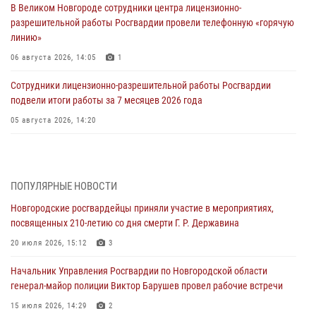
В Великом Новгороде сотрудники центра лицензионно-
разрешительной работы Росгвардии провели телефонную «горячую
линию»
06 августа 2026, 14:05
1
Сотрудники лицензионно-разрешительной работы Росгвардии
подвели итоги работы за 7 месяцев 2026 года
05 августа 2026, 14:20
Новгородский СОБР Росгвардии оказал содействие в задержании
подозреваемых в причинении имущественного ущерба путем
обмана или злоупотребления доверием
ПОПУЛЯРНЫЕ НОВОСТИ
05 августа 2026, 14:08
2
Новгородские росгвардейцы приняли участие в мероприятиях,
посвященных 210-летию со дня смерти Г. Р. Державина
Телесюжет в программе "Вести. Великий Новгород" (ГТРК "Славия")
от 05 июля 2026 года. Росгвардейцы принимают участие в приемке
20 июля 2026, 15:12
3
образовательных учреждений к новому году.
Начальник Управления Росгвардии по Новгородской области
05 августа 2026, 10:21
1
генерал-майор полиции Виктор Барушев провел рабочие встречи
Телесюжет в программе "Новгородское областное телевидение.
15 июля 2026, 14:29
2