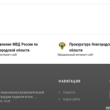
вление МВД России по
Прокуратура Новгородс
ородской области
области
нтернет-сайт
Официальный интернет-сайт
И
НАВИГАЦИЯ
 лицензионно-разрешительной
Новости
вардии подвели итоги ...
Карта сайта
26, 14:20
П