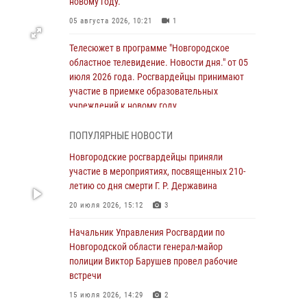
новому году.
05 августа 2026, 10:21
1
Телесюжет в программе "Новгородское
областное телевидение. Новости дня." от 05
июля 2026 года. Росгвардейцы принимают
участие в приемке образовательных
учреждений к новому году.
05 августа 2026, 10:19
1
ПОПУЛЯРНЫЕ НОВОСТИ
Росгвардейцы из Великого Новгорода стали
Новгородские росгвардейцы приняли
призерами в личном первенстве в
участие в мероприятиях, посвященных 210-
Чемпионате Северо-Западного округа
летию со дня смерти Г. Р. Державина
Росгвардии по спортивному самбо
20 июля 2026, 15:12
3
04 августа 2026, 11:42
4
1
Начальник Управления Росгвардии по
Сотрудники новгородской Росгвардии
Новгородской области генерал-майор
встретились с детьми из детского лагеря
полиции Виктор Барушев провел рабочие
встречи
04 августа 2026, 09:13
5
15 июля 2026, 14:29
2
Новгородские росгвардейцы за неделю