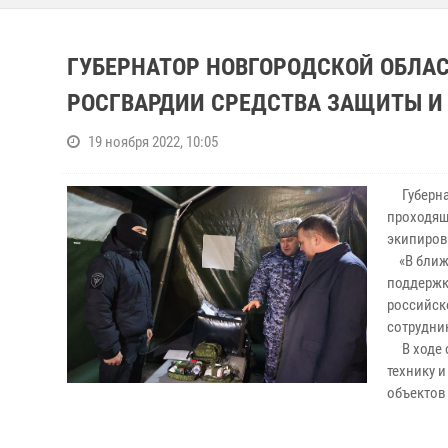
ГУБЕРНАТОР НОВГОРОДСКОЙ ОБЛА
РОСГВАРДИИ СРЕДСТВА ЗАЩИТЫ И
19 ноября 2022, 10:05
Губернат
проходящ
экипиров
«В ближа
поддержк
российско
сотрудни
В ходе о
технику 
объектов 