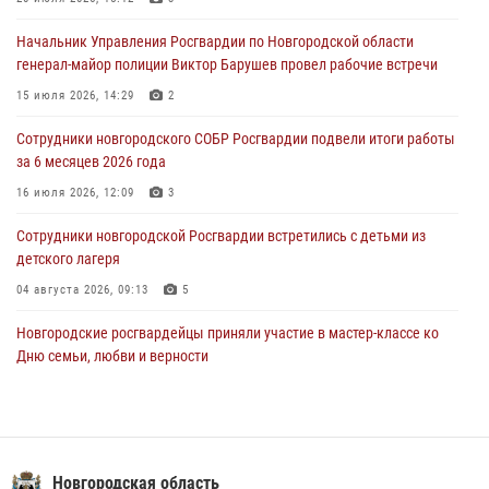
июля 2026 года. Новгородские призывники приняли присягу в
центре подготовки личного состава Росгвардии.
Начальник Управления Росгвардии по Новгородской области
генерал-майор полиции Виктор Барушев провел рабочие встречи
30 июля 2026, 16:00
1
15 июля 2026, 14:29
2
В Великом Новгороде сотрудники центра лицензионно-
разрешительной работы Росгвардии провели телефонную «горячую
Сотрудники новгородского СОБР Росгвардии подвели итоги работы
линию»
за 6 месяцев 2026 года
30 июля 2026, 14:36
1
16 июля 2026, 12:09
3
Новгородские росгвардейцы рассказали о службе детям из летнего
Сотрудники новгородской Росгвардии встретились с детьми из
лагеря «Волынь»
детского лагеря
30 июля 2026, 08:40
5
04 августа 2026, 09:13
5
Новгородские росгвардейцы приняли участие в мастер-классе ко
Дню семьи, любви и верности
08 июля 2026, 13:48
3
Новгородские росгвардейцы провели уроки безопасности для
воспитанников православного лагеря «Иверский городок»
Новгородская область
16 июля 2026, 12:06
3