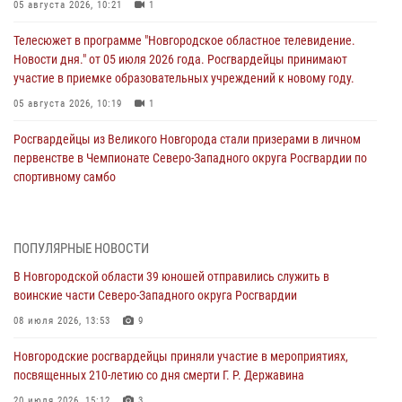
05 августа 2026, 10:21
1
Телесюжет в программе "Новгородское областное телевидение.
Новости дня." от 05 июля 2026 года. Росгвардейцы принимают
участие в приемке образовательных учреждений к новому году.
05 августа 2026, 10:19
1
Росгвардейцы из Великого Новгорода стали призерами в личном
первенстве в Чемпионате Северо-Западного округа Росгвардии по
спортивному самбо
04 августа 2026, 11:42
4
1
Сотрудники новгородской Росгвардии встретились с детьми из
ПОПУЛЯРНЫЕ НОВОСТИ
детского лагеря
В Новгородской области 39 юношей отправились служить в
04 августа 2026, 09:13
5
воинские части Северо-Западного округа Росгвардии
Новгородские росгвардейцы за неделю осуществили 203 выезда на
08 июля 2026, 13:53
9
охраняемые объекты по сигналу «тревога»
Новгородские росгвардейцы приняли участие в мероприятиях,
04 августа 2026, 09:12
1
посвященных 210-летию со дня смерти Г. Р. Державина
Радиоэфир программы "Новости дня" на радио "Радио53" от 30
20 июля 2026, 15:12
3