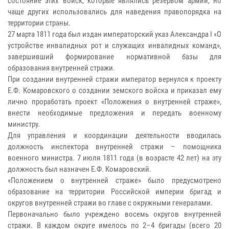
состояние этих войск, которые являлись резервом армии, но
чаще других использовались для наведения правопорядка на
территории страны.
27 марта 1811 года был издан императорский указ Александра I «О
устройстве инвалидных рот и служащих инвалидных команд»,
завершивший формирование нормативной базы для
образования внутренней стражи.
При создании внутренней стражи император вернулся к проекту
Е.Ф. Комаровского о создании земского войска и приказал ему
лично проработать проект «Положения о внутренней страже»,
внести необходимые предложения и передать военному
министру.
Для управления и координации деятельности вводилась
должность инспектора внутренней стражи – помощника
военного министра. 7 июля 1811 года (в возрасте 42 лет) на эту
должность был назначен Е.Ф. Комаровский.
«Положением о внутренней страже» было предусмотрено
образование на территории Российской империи бригад и
округов внутренней стражи во главе с окружными генералами.
Первоначально было учреждено восемь округов внутренней
стражи. В каждом округе имелось по 2–4 бригады (всего 20