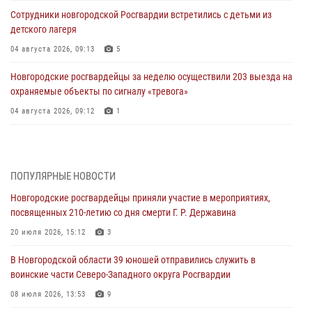
Сотрудники новгородской Росгвардии встретились с детьми из
детского лагеря
04 августа 2026, 09:13
5
Новгородские росгвардейцы за неделю осуществили 203 выезда на
охраняемые объекты по сигналу «тревога»
04 августа 2026, 09:12
1
Радиоэфир программы "Новости дня" на радио "Радио53" от 30
июля 2026 года. Новгородские призывники приняли присягу в
центре подготовки личного состава Росгвардии.
ПОПУЛЯРНЫЕ НОВОСТИ
30 июля 2026, 16:00
1
Новгородские росгвардейцы приняли участие в мероприятиях,
посвященных 210-летию со дня смерти Г. Р. Державина
В Великом Новгороде сотрудники центра лицензионно-
разрешительной работы Росгвардии провели телефонную «горячую
20 июля 2026, 15:12
3
линию»
В Новгородской области 39 юношей отправились служить в
30 июля 2026, 14:36
1
воинские части Северо-Западного округа Росгвардии
Новгородские росгвардейцы рассказали о службе детям из летнего
08 июля 2026, 13:53
9
лагеря «Волынь»