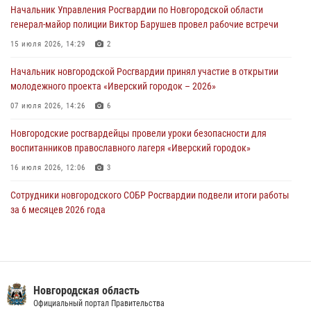
Начальник Управления Росгвардии по Новгородской области
30 июля 2026, 08:40
5
генерал-майор полиции Виктор Барушев провел рабочие встречи
Новгородские росгвардейцы задержали мужчину
15 июля 2026, 14:29
2
30 июля 2026, 08:39
2
Начальник новгородской Росгвардии принял участие в открытии
молодежного проекта «Иверский городок – 2026»
Телесюжет в программе "Новгородское областное телевидение.
Новости часа." от 29 июля 2026 года. Новгородские призывники
07 июля 2026, 14:26
6
приняли присягу в центре подготовки личного состава Росгвардии
Новгородские росгвардейцы провели уроки безопасности для
29 июля 2026, 12:54
1
воспитанников православного лагеря «Иверский городок»
16 июля 2026, 12:06
3
Сотрудники новгородского СОБР Росгвардии подвели итоги работы
за 6 месяцев 2026 года
16 июля 2026, 12:09
3
Новгородские росгвардейцы приняли участие в мастер-классе ко
Дню семьи, любви и верности
Новгородская область
08 июля 2026, 13:48
3
Официальный портал Правительства