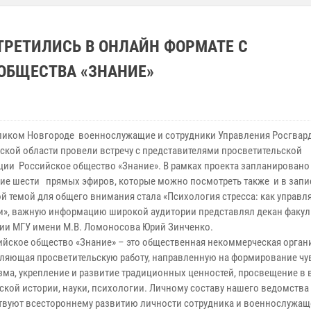
ТРЕТИЛИСЬ В ОНЛАЙН ФОРМАТЕ С
ОБЩЕСТВА «ЗНАНИЕ»
м Новгороде военнослужащие и сотрудники Управления Росгвар
ской области провели встречу с представителями просветительской
ции Российское общество «Знание». В рамках проекта запланировано
ие шести прямых эфиров, которые можно посмотреть также и в запи
емой для общего внимания стала «Психология стресса: как управл
», важную информацию широкой аудитории представлял декан факул
ии МГУ имени М.В. Ломоносова Юрий Зинченко.
кое общество «Знание» – это общественная некоммерческая орган
ляющая просветительскую работу, направленную на формирование чу
зма, укрепление и развитие традиционных ценностей, просвещение в 
ской истории, науки, психологии. Личному составу нашего ведомств
твуют всестороннему развитию личности сотрудника и военнослужащ