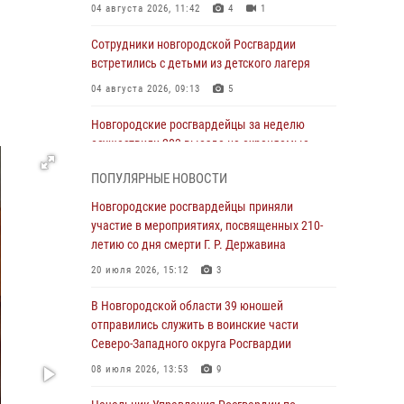
04 августа 2026, 11:42
4
1
Сотрудники новгородской Росгвардии
встретились с детьми из детского лагеря
04 августа 2026, 09:13
5
Новгородские росгвардейцы за неделю
осуществили 203 выезда на охраняемые
объекты по сигналу «тревога»
ПОПУЛЯРНЫЕ НОВОСТИ
04 августа 2026, 09:12
1
Новгородские росгвардейцы приняли
Радиоэфир программы "Новости дня" на
участие в мероприятиях, посвященных 210-
радио "Радио53" от 30 июля 2026 года.
летию со дня смерти Г. Р. Державина
Новгородские призывники приняли присягу в
20 июля 2026, 15:12
3
центре подготовки личного состава
Росгвардии.
В Новгородской области 39 юношей
отправились служить в воинские части
30 июля 2026, 16:00
1
Северо-Западного округа Росгвардии
В Великом Новгороде сотрудники центра
08 июля 2026, 13:53
9
лицензионно-разрешительной работы
Росгвардии провели телефонную «горячую