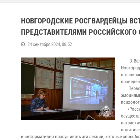
НОВГОРОДСКИЕ РОСГВАРДЕЙЦЫ ВС
ПРЕДСТАВИТЕЛЯМИ РОССИЙСКОГО 
24 сентября 2024, 08:52
В Велико
Новгород
организа
проведен
Первой т
эмоциями
психолог
«Российс
осуществ
патриоти
политиче
и информативно просушивать эти лекции, которые способс