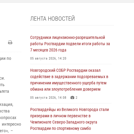
ЛЕНТА НОВОСТЕЙ
Сотрудники лицензионно-разрешительной
работы Росгвардии подвели итоги работы за
7 месяцев 2026 года
дии по
05 августа 2026, 14:20
Новгородский СОБР Росгвардии оказал
содействие в задержании подозреваемых в
си.
причинении имущественного ущерба путем
ять
обмана или злоупотребления доверием
ьтета
05 августа 2026, 14:08
2
изация,
Росгвардейцы из Великого Новгорода стали
вства
призерами в личном первенстве в
вопросах
Чемпионате Северо-Западного округа
а интересно
Росгвардии по спортивному самбо
его», –