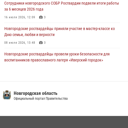
Сотрудники новгородского СОБР Росгвардии подвели итоги работы
за 6 месяцев 2026 года
Телесюжет в программе "Новгородское областное телевидение.
Новости часа." от 29 июля 2026 года. Новгородские призывники
16 июля 2026, 12:09
3
приняли присягу в центре подготовки личного состава Росгвардии
Новгородские росгвардейцы приняли участие в мастер-классе ко
29 июля 2026, 12:54
1
Дню семьи, любви и верности
08 июля 2026, 13:48
3
Новгородские росгвардейцы провели уроки безопасности для
воспитанников православного лагеря «Иверский городок»
16 июля 2026, 12:06
3
Сотрудники новгородской Росгвардии встретились с детьми из
детского лагеря
Новгородская область
04 августа 2026, 09:13
5
Официальный портал Правительства
Офицеры новгородского СОБР Росгвардии провели для
воспитанников летнего лагеря мастер-класс по тактической
медицине
21 июля 2026, 08:58
4