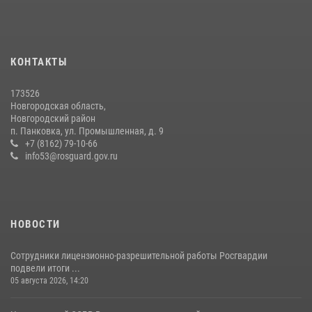
Начальник Управления Росгвардии по Новгородской области
подвел итоги служебной деятельности сотрудников
вневедомственной охраны за первое полугодие 2026 года
КОНТАКТЫ
22 июля 2026, 12:33
6
173526
Новгородские росгвардейцы рассказали о службе детям из летнего
Новгородская область,
лагеря «Волынь»
Новгородский район
п. Панковка, ул. Промышленная, д. 9
30 июля 2026, 08:40
5
+7 (8162) 79-10-66
info53@rosguard.gov.ru
НОВОСТИ
Сотрудники лицензионно-разрешительной работы Росгвардии
подвели итоги ...
05 августа 2026, 14:20