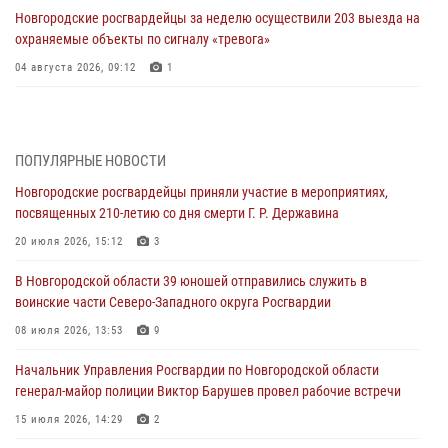
Новгородские росгвардейцы за неделю осуществили 203 выезда на
охраняемые объекты по сигналу «тревога»
04 августа 2026, 09:12
1
Радиоэфир программы "Новости дня" на радио "Радио53" от 30
июля 2026 года. Новгородские призывники приняли присягу в
центре подготовки личного состава Росгвардии.
ПОПУЛЯРНЫЕ НОВОСТИ
30 июля 2026, 16:00
1
Новгородские росгвардейцы приняли участие в мероприятиях,
посвященных 210-летию со дня смерти Г. Р. Державина
В Великом Новгороде сотрудники центра лицензионно-
разрешительной работы Росгвардии провели телефонную «горячую
20 июля 2026, 15:12
3
линию»
В Новгородской области 39 юношей отправились служить в
30 июля 2026, 14:36
1
воинские части Северо-Западного округа Росгвардии
Новгородские росгвардейцы рассказали о службе детям из летнего
08 июля 2026, 13:53
9
лагеря «Волынь»
Начальник Управления Росгвардии по Новгородской области
30 июля 2026, 08:40
5
генерал-майор полиции Виктор Барушев провел рабочие встречи
Новгородские росгвардейцы задержали мужчину
15 июля 2026, 14:29
2
30 июля 2026, 08:39
2