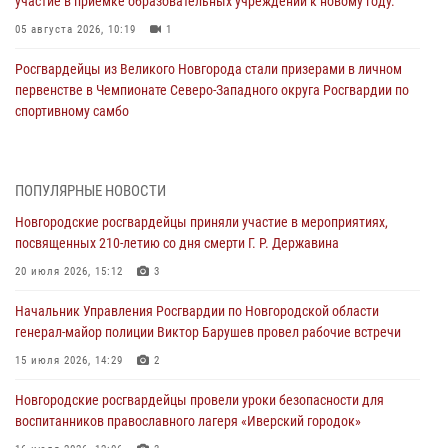
участие в приемке образовательных учреждений к новому году.
05 августа 2026, 10:19
1
Росгвардейцы из Великого Новгорода стали призерами в личном
первенстве в Чемпионате Северо-Западного округа Росгвардии по
спортивному самбо
04 августа 2026, 11:42
4
1
Сотрудники новгородской Росгвардии встретились с детьми из
ПОПУЛЯРНЫЕ НОВОСТИ
детского лагеря
Новгородские росгвардейцы приняли участие в мероприятиях,
04 августа 2026, 09:13
5
посвященных 210-летию со дня смерти Г. Р. Державина
Новгородские росгвардейцы за неделю осуществили 203 выезда на
20 июля 2026, 15:12
3
охраняемые объекты по сигналу «тревога»
Начальник Управления Росгвардии по Новгородской области
04 августа 2026, 09:12
1
генерал-майор полиции Виктор Барушев провел рабочие встречи
Радиоэфир программы "Новости дня" на радио "Радио53" от 30
15 июля 2026, 14:29
2
июля 2026 года. Новгородские призывники приняли присягу в
центре подготовки личного состава Росгвардии.
Новгородские росгвардейцы провели уроки безопасности для
воспитанников православного лагеря «Иверский городок»
30 июля 2026, 16:00
1