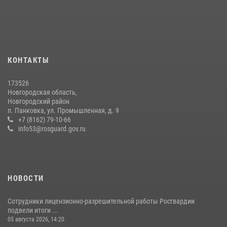
многоборью кинологов на первенство Северо-Западного округа
Росгвардии
20 июля 2026, 15:10
5
Новгородские росгвардейцы рассказали о службе детям из летнего
КОНТАКТЫ
лагеря «Волынь»
30 июля 2026, 08:40
5
173526
Новгородская область,
Новгородские росгвардейцы за неделю осуществили 226 выездов
Новгородский район
на охраняемые объекты по сигналу «тревога»
п. Панковка, ул. Промышленная, д. 9
+7 (8162) 79-10-66
20 июля 2026, 15:14
1
info53@rosguard.gov.ru
НОВОСТИ
Сотрудники лицензионно-разрешительной работы Росгвардии
подвели итоги ...
05 августа 2026, 14:20