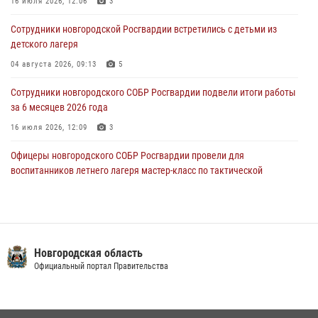
16 июля 2026, 12:06
3
В Великом Новгороде сотрудники центра лицензионно-
разрешительной работы Росгвардии провели телефонную «горячую
Сотрудники новгородской Росгвардии встретились с детьми из
линию»
детского лагеря
30 июля 2026, 14:36
1
04 августа 2026, 09:13
5
Новгородские росгвардейцы рассказали о службе детям из летнего
Сотрудники новгородского СОБР Росгвардии подвели итоги работы
лагеря «Волынь»
за 6 месяцев 2026 года
30 июля 2026, 08:40
5
16 июля 2026, 12:09
3
Офицеры новгородского СОБР Росгвардии провели для
воспитанников летнего лагеря мастер-класс по тактической
медицине
21 июля 2026, 08:58
4
Начальник Управления Росгвардии по Новгородской области
подвел итоги служебной деятельности сотрудников
Новгородская область
вневедомственной охраны за первое полугодие 2026 года
Официальный портал Правительства
22 июля 2026, 12:33
6
Новгородские росгвардейцы приняли участие в чемпионате по