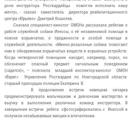
роли инструктора. Росгвардейцы помогли исполнить нашу
мечту», - сказал заместитель директора реабилитационного
центра «Юрьево» Дмитрий Кошелев.
Сначала специалист-кинолог ОМОНа рассказала ребятам о
работе служебной собаки Инессы, о её незаменимой помощи в
поиске взрывчатки, о преданности и особой помощи в
служебной деятельности. «Минно-розыскные собаки помогают
нам в обнаружении взрывчатых веществ и взрывных устройств.
Когда четвероногий помощник находит, например, порох, он
обозначает опасный предмет сигнальным поведением
(садится)», – пояснила младший инспектор-кинолог ОМОН
«Варяг» Управления Росгвардии по Новгородской области
старший прапорщик полиции Екатерина В.
В продолжение встречи немецкая овчарка
продемонстрировала мальчишкам и девчонкам мастерство и
выучку в выполнении различных команд инструктора. В
завершении встречи ребята сфотографировались с Инессой и
получили незабываемые эмоции и впечатления.