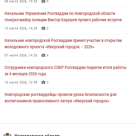
Новгородские росгвардейцы рассказали о службе детям из летнего
08 июля 2026, 13:53
9
лагеря «Волынь»
Начальник Управления Росгвардии по Новгородской области
30 июля 2026, 08:40
5
генерал-майор полиции Виктор Барушев провел рабочие встречи
Новгородские росгвардейцы задержали мужчину
15 июля 2026, 14:29
2
30 июля 2026, 08:39
2
Начальник новгородской Росгвардии принял участие в открытии
молодежного проекта «Иверский городок – 2026»
Телесюжет в программе "Новгородское областное телевидение.
Новости часа." от 29 июля 2026 года. Новгородские призывники
07 июля 2026, 14:26
6
приняли присягу в центре подготовки личного состава Росгвардии
Сотрудники новгородского СОБР Росгвардии подвели итоги работы
29 июля 2026, 12:54
1
за 6 месяцев 2026 года
16 июля 2026, 12:09
3
Новгородские росгвардейцы провели уроки безопасности для
воспитанников православного лагеря «Иверский городок»
16 июля 2026, 12:06
3
Сотрудники новгородской Росгвардии встретились с детьми из
детского лагеря