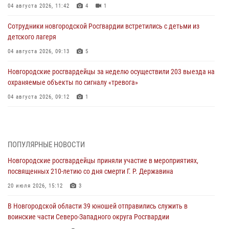
04 августа 2026, 11:42
4
1
Сотрудники новгородской Росгвардии встретились с детьми из
детского лагеря
04 августа 2026, 09:13
5
Новгородские росгвардейцы за неделю осуществили 203 выезда на
охраняемые объекты по сигналу «тревога»
04 августа 2026, 09:12
1
Радиоэфир программы "Новости дня" на радио "Радио53" от 30
июля 2026 года. Новгородские призывники приняли присягу в
центре подготовки личного состава Росгвардии.
ПОПУЛЯРНЫЕ НОВОСТИ
30 июля 2026, 16:00
1
Новгородские росгвардейцы приняли участие в мероприятиях,
посвященных 210-летию со дня смерти Г. Р. Державина
В Великом Новгороде сотрудники центра лицензионно-
разрешительной работы Росгвардии провели телефонную «горячую
20 июля 2026, 15:12
3
линию»
В Новгородской области 39 юношей отправились служить в
30 июля 2026, 14:36
1
воинские части Северо-Западного округа Росгвардии