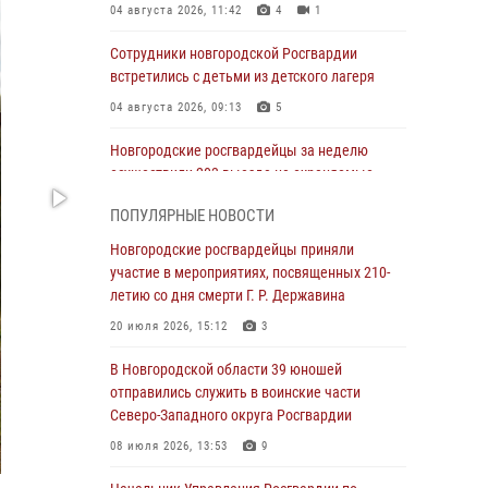
04 августа 2026, 11:42
4
1
Сотрудники новгородской Росгвардии
встретились с детьми из детского лагеря
04 августа 2026, 09:13
5
Новгородские росгвардейцы за неделю
осуществили 203 выезда на охраняемые
объекты по сигналу «тревога»
ПОПУЛЯРНЫЕ НОВОСТИ
04 августа 2026, 09:12
1
Новгородские росгвардейцы приняли
Радиоэфир программы "Новости дня" на
участие в мероприятиях, посвященных 210-
радио "Радио53" от 30 июля 2026 года.
летию со дня смерти Г. Р. Державина
Новгородские призывники приняли присягу в
20 июля 2026, 15:12
3
центре подготовки личного состава
Росгвардии.
В Новгородской области 39 юношей
отправились служить в воинские части
30 июля 2026, 16:00
1
Северо-Западного округа Росгвардии
В Великом Новгороде сотрудники центра
08 июля 2026, 13:53
9
лицензионно-разрешительной работы
Росгвардии провели телефонную «горячую