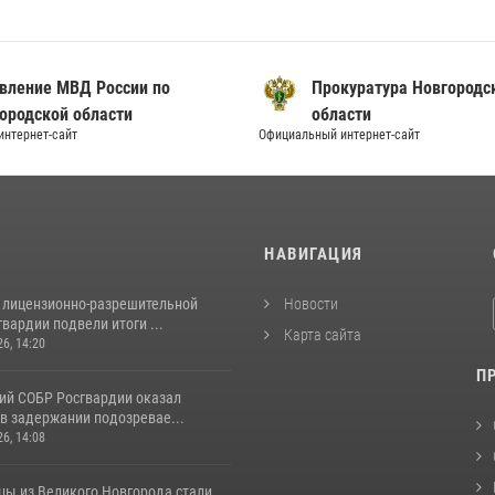
вление МВД России по
Прокуратура Новгородс
ородской области
области
нтернет-сайт
Официальный интернет-сайт
И
НАВИГАЦИЯ
 лицензионно-разрешительной
Новости
вардии подвели итоги ...
Карта сайта
26, 14:20
П
ий СОБР Росгвардии оказал
в задержании подозревае...
26, 14:08
цы из Великого Новгорода стали