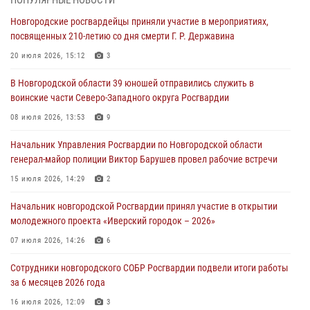
30 июля 2026, 16:00
1
Новгородские росгвардейцы приняли участие в мероприятиях,
посвященных 210-летию со дня смерти Г. Р. Державина
В Великом Новгороде сотрудники центра лицензионно-
разрешительной работы Росгвардии провели телефонную «горячую
20 июля 2026, 15:12
3
линию»
В Новгородской области 39 юношей отправились служить в
30 июля 2026, 14:36
1
воинские части Северо-Западного округа Росгвардии
Новгородские росгвардейцы рассказали о службе детям из летнего
08 июля 2026, 13:53
9
лагеря «Волынь»
Начальник Управления Росгвардии по Новгородской области
30 июля 2026, 08:40
5
генерал-майор полиции Виктор Барушев провел рабочие встречи
Новгородские росгвардейцы задержали мужчину
15 июля 2026, 14:29
2
30 июля 2026, 08:39
2
Начальник новгородской Росгвардии принял участие в открытии
молодежного проекта «Иверский городок – 2026»
Телесюжет в программе "Новгородское областное телевидение.
Новости часа." от 29 июля 2026 года. Новгородские призывники
07 июля 2026, 14:26
6
приняли присягу в центре подготовки личного состава Росгвардии
Сотрудники новгородского СОБР Росгвардии подвели итоги работы
29 июля 2026, 12:54
1
за 6 месяцев 2026 года
16 июля 2026, 12:09
3