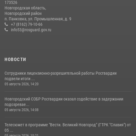
линию»
173526
Новгородская область,
23 июля 2026, 13:43
2
Новгородский район
п. Панковка, ул. Промышленная, д. 9
Новгородские росгвардейцы приняли участие в чемпионате по
+7 (8162) 79-10-66
многоборью кинологов на первенство Северо-Западного округа
info53@rosguard.gov.ru
Росгвардии
20 июля 2026, 15:10
5
НОВОСТИ
Сотрудники лицензионно-разрешительной работы Росгвардии
подвели итоги ...
05 августа 2026, 14:20
Новгородский СОБР Росгвардии оказал содействие в задержании
подозревае...
05 августа 2026, 14:08
Телесюжет в программе "Вести. Великий Новгород" (ГТРК "Славия") от
05 ...
05 августа 2026, 10:21