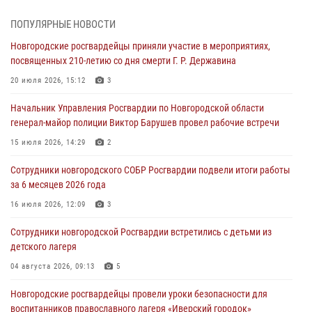
Сотрудники новгородской Росгвардии встретились с детьми из
ПОПУЛЯРНЫЕ НОВОСТИ
детского лагеря
Новгородские росгвардейцы приняли участие в мероприятиях,
04 августа 2026, 09:13
5
посвященных 210-летию со дня смерти Г. Р. Державина
Новгородские росгвардейцы за неделю осуществили 203 выезда на
20 июля 2026, 15:12
3
охраняемые объекты по сигналу «тревога»
Начальник Управления Росгвардии по Новгородской области
04 августа 2026, 09:12
1
генерал-майор полиции Виктор Барушев провел рабочие встречи
Радиоэфир программы "Новости дня" на радио "Радио53" от 30
15 июля 2026, 14:29
2
июля 2026 года. Новгородские призывники приняли присягу в
центре подготовки личного состава Росгвардии.
Сотрудники новгородского СОБР Росгвардии подвели итоги работы
за 6 месяцев 2026 года
30 июля 2026, 16:00
1
16 июля 2026, 12:09
3
В Великом Новгороде сотрудники центра лицензионно-
разрешительной работы Росгвардии провели телефонную «горячую
Сотрудники новгородской Росгвардии встретились с детьми из
линию»
детского лагеря
30 июля 2026, 14:36
1
04 августа 2026, 09:13
5
Новгородские росгвардейцы рассказали о службе детям из летнего
Новгородские росгвардейцы провели уроки безопасности для
лагеря «Волынь»
воспитанников православного лагеря «Иверский городок»