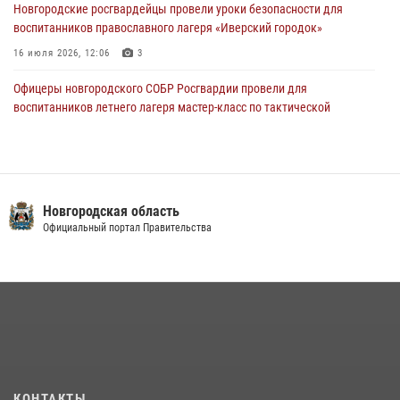
Новгородские росгвардейцы рассказали о службе детям из летнего
Новгородские росгвардейцы провели уроки безопасности для
лагеря «Волынь»
воспитанников православного лагеря «Иверский городок»
30 июля 2026, 08:40
5
16 июля 2026, 12:06
3
Офицеры новгородского СОБР Росгвардии провели для
воспитанников летнего лагеря мастер-класс по тактической
медицине
21 июля 2026, 08:58
4
Начальник Управления Росгвардии по Новгородской области
подвел итоги служебной деятельности сотрудников
Новгородская область
вневедомственной охраны за первое полугодие 2026 года
Официальный портал Правительства
22 июля 2026, 12:33
6
Новгородские росгвардейцы завоевали третье место в Санкт-
Петербурге на окружном этапе ежегодного Всероссийского
конкурса профессионального мастерства среди сотрудников
вневедомственной охраны Росгвардии
28 июля 2026, 14:26
7
КОНТАКТЫ