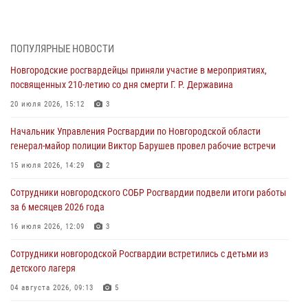
04 августа 2026, 11:42
4
1
Сотрудники новгородской Росгвардии встретились с детьми из
ПОПУЛЯРНЫЕ НОВОСТИ
детского лагеря
Новгородские росгвардейцы приняли участие в мероприятиях,
04 августа 2026, 09:13
5
посвященных 210-летию со дня смерти Г. Р. Державина
Новгородские росгвардейцы за неделю осуществили 203 выезда на
20 июля 2026, 15:12
3
охраняемые объекты по сигналу «тревога»
Начальник Управления Росгвардии по Новгородской области
04 августа 2026, 09:12
1
генерал-майор полиции Виктор Барушев провел рабочие встречи
Радиоэфир программы "Новости дня" на радио "Радио53" от 30
15 июля 2026, 14:29
2
июля 2026 года. Новгородские призывники приняли присягу в
центре подготовки личного состава Росгвардии.
Сотрудники новгородского СОБР Росгвардии подвели итоги работы
за 6 месяцев 2026 года
30 июля 2026, 16:00
1
16 июля 2026, 12:09
3
В Великом Новгороде сотрудники центра лицензионно-
разрешительной работы Росгвардии провели телефонную «горячую
Сотрудники новгородской Росгвардии встретились с детьми из
линию»
детского лагеря
30 июля 2026, 14:36
1
04 августа 2026, 09:13
5