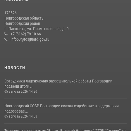
Центр лицензионно-разрешительной работы Управления
Росгвардии по Новгородской области провёл телефонную «горячую
линию»
173526
Новгородская область,
23 июля 2026, 13:43
2
Новгородский район
п. Панковка, ул. Промышленная, д. 9
Новгородские росгвардейцы приняли участие в чемпионате по
+7 (8162) 79-10-66
многоборью кинологов на первенство Северо-Западного округа
info53@rosguard.gov.ru
Росгвардии
20 июля 2026, 15:10
5
НОВОСТИ
Сотрудники лицензионно-разрешительной работы Росгвардии
подвели итоги ...
05 августа 2026, 14:20
Новгородский СОБР Росгвардии оказал содействие в задержании
подозревае...
05 августа 2026, 14:08
Телесюжет в программе "Вести. Великий Новгород" (ГТРК "Славия") от