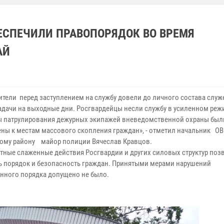
ЕСПЕЧИЛИ ПРАВОПОРЯДОК ВО ВРЕМЯ
АЙ
ители перед заступлением на службу довели до личного состава служ
адачи на выходные дни. Росгвардейцы несли службу в усиленном реж
 патрулирования дежурных экипажей вневедомственной охраны был
ны к местам массового скопления граждан», - отметил начальник ОВ
ому району майор полиции Вячеслав Кравцов.
ые слаженные действия Росгвардии и других силовых структур поз
ь порядок и безопасность граждан. Принятыми мерами нарушений
нного порядка допущено не было.