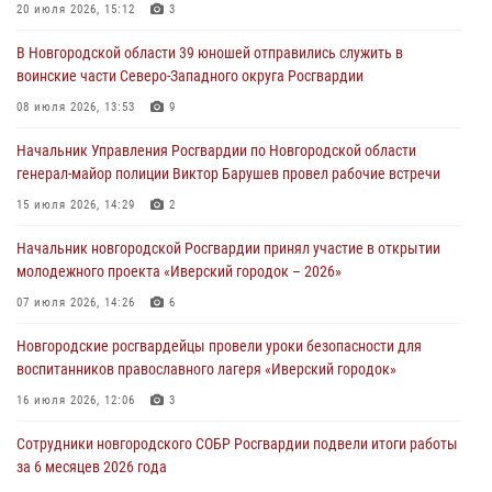
разрешительной работы Росгвардии провели телефонную «горячую
20 июля 2026, 15:12
3
линию»
В Новгородской области 39 юношей отправились служить в
30 июля 2026, 14:36
1
воинские части Северо-Западного округа Росгвардии
Новгородские росгвардейцы рассказали о службе детям из летнего
08 июля 2026, 13:53
9
лагеря «Волынь»
Начальник Управления Росгвардии по Новгородской области
30 июля 2026, 08:40
5
генерал-майор полиции Виктор Барушев провел рабочие встречи
Новгородские росгвардейцы задержали мужчину
15 июля 2026, 14:29
2
30 июля 2026, 08:39
2
Начальник новгородской Росгвардии принял участие в открытии
молодежного проекта «Иверский городок – 2026»
Телесюжет в программе "Новгородское областное телевидение.
Новости часа." от 29 июля 2026 года. Новгородские призывники
07 июля 2026, 14:26
6
приняли присягу в центре подготовки личного состава Росгвардии
Новгородские росгвардейцы провели уроки безопасности для
29 июля 2026, 12:54
1
воспитанников православного лагеря «Иверский городок»
16 июля 2026, 12:06
3
Сотрудники новгородского СОБР Росгвардии подвели итоги работы
за 6 месяцев 2026 года