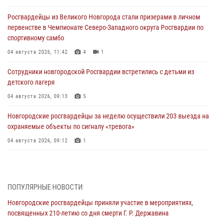
Росгвардейцы из Великого Новгорода стали призерами в личном
первенстве в Чемпионате Северо-Западного округа Росгвардии по
спортивному самбо
04 августа 2026, 11:42
4
1
Сотрудники новгородской Росгвардии встретились с детьми из
детского лагеря
04 августа 2026, 09:13
5
Новгородские росгвардейцы за неделю осуществили 203 выезда на
охраняемые объекты по сигналу «тревога»
04 августа 2026, 09:12
1
Радиоэфир программы "Новости дня" на радио "Радио53" от 30
июля 2026 года. Новгородские призывники приняли присягу в
центре подготовки личного состава Росгвардии.
ПОПУЛЯРНЫЕ НОВОСТИ
30 июля 2026, 16:00
1
Новгородские росгвардейцы приняли участие в мероприятиях,
посвященных 210-летию со дня смерти Г. Р. Державина
В Великом Новгороде сотрудники центра лицензионно-