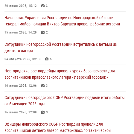
Новгородские росгвардейцы за неделю осуществили 203 выезда на
20 июля 2026, 15:12
3
охраняемые объекты по сигналу «тревога»
Начальник Управления Росгвардии по Новгородской области
04 августа 2026, 09:12
1
генерал-майор полиции Виктор Барушев провел рабочие встречи
Радиоэфир программы "Новости дня" на радио "Радио53" от 30
15 июля 2026, 14:29
2
июля 2026 года. Новгородские призывники приняли присягу в
центре подготовки личного состава Росгвардии.
Сотрудники новгородской Росгвардии встретились с детьми из
детского лагеря
30 июля 2026, 16:00
1
04 августа 2026, 09:13
5
В Великом Новгороде сотрудники центра лицензионно-
разрешительной работы Росгвардии провели телефонную «горячую
Новгородские росгвардейцы провели уроки безопасности для
линию»
воспитанников православного лагеря «Иверский городок»
30 июля 2026, 14:36
1
16 июля 2026, 12:06
3
Новгородские росгвардейцы рассказали о службе детям из летнего
Сотрудники новгородского СОБР Росгвардии подвели итоги работы
лагеря «Волынь»
за 6 месяцев 2026 года
30 июля 2026, 08:40
5
16 июля 2026, 12:09
3
Офицеры новгородского СОБР Росгвардии провели для
воспитанников летнего лагеря мастер-класс по тактической