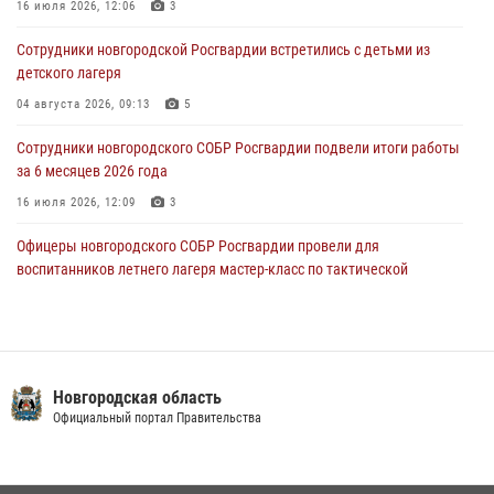
16 июля 2026, 12:06
3
В Великом Новгороде сотрудники центра лицензионно-
разрешительной работы Росгвардии провели телефонную «горячую
Сотрудники новгородской Росгвардии встретились с детьми из
линию»
детского лагеря
30 июля 2026, 14:36
1
04 августа 2026, 09:13
5
Новгородские росгвардейцы рассказали о службе детям из летнего
Сотрудники новгородского СОБР Росгвардии подвели итоги работы
лагеря «Волынь»
за 6 месяцев 2026 года
30 июля 2026, 08:40
5
16 июля 2026, 12:09
3
Офицеры новгородского СОБР Росгвардии провели для
воспитанников летнего лагеря мастер-класс по тактической
медицине
21 июля 2026, 08:58
4
Начальник Управления Росгвардии по Новгородской области
подвел итоги служебной деятельности сотрудников
Новгородская область
вневедомственной охраны за первое полугодие 2026 года
Официальный портал Правительства
22 июля 2026, 12:33
6
Новгородские росгвардейцы приняли участие в чемпионате по