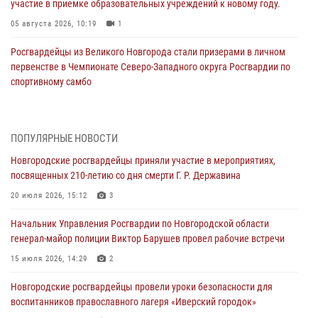
участие в приемке образовательных учреждений к новому году.
05 августа 2026, 10:19
1
Росгвардейцы из Великого Новгорода стали призерами в личном
первенстве в Чемпионате Северо-Западного округа Росгвардии по
спортивному самбо
04 августа 2026, 11:42
4
1
Сотрудники новгородской Росгвардии встретились с детьми из
ПОПУЛЯРНЫЕ НОВОСТИ
детского лагеря
Новгородские росгвардейцы приняли участие в мероприятиях,
04 августа 2026, 09:13
5
посвященных 210-летию со дня смерти Г. Р. Державина
Новгородские росгвардейцы за неделю осуществили 203 выезда на
20 июля 2026, 15:12
3
охраняемые объекты по сигналу «тревога»
Начальник Управления Росгвардии по Новгородской области
04 августа 2026, 09:12
1
генерал-майор полиции Виктор Барушев провел рабочие встречи
Радиоэфир программы "Новости дня" на радио "Радио53" от 30
15 июля 2026, 14:29
2
июля 2026 года. Новгородские призывники приняли присягу в
центре подготовки личного состава Росгвардии.
Новгородские росгвардейцы провели уроки безопасности для
воспитанников православного лагеря «Иверский городок»
30 июля 2026, 16:00
1