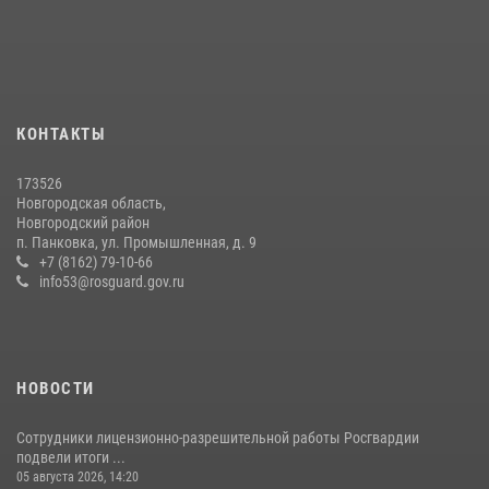
многоборью кинологов на первенство Северо-Западного округа
Росгвардии
20 июля 2026, 15:10
5
Новгородские росгвардейцы рассказали о службе детям из летнего
КОНТАКТЫ
лагеря «Волынь»
30 июля 2026, 08:40
5
173526
Новгородская область,
Новгородские росгвардейцы за неделю осуществили 226 выездов
Новгородский район
на охраняемые объекты по сигналу «тревога»
п. Панковка, ул. Промышленная, д. 9
+7 (8162) 79-10-66
20 июля 2026, 15:14
1
info53@rosguard.gov.ru
НОВОСТИ
Сотрудники лицензионно-разрешительной работы Росгвардии
подвели итоги ...
05 августа 2026, 14:20