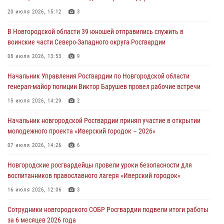
разрешительной работы Росгвардии провели телефонную «горячую
20 июля 2026, 15:12
3
линию»
В Новгородской области 39 юношей отправились служить в
30 июля 2026, 14:36
1
воинские части Северо-Западного округа Росгвардии
Новгородские росгвардейцы рассказали о службе детям из летнего
08 июля 2026, 13:53
9
лагеря «Волынь»
Начальник Управления Росгвардии по Новгородской области
30 июля 2026, 08:40
5
генерал-майор полиции Виктор Барушев провел рабочие встречи
Новгородские росгвардейцы задержали мужчину
15 июля 2026, 14:29
2
30 июля 2026, 08:39
2
Начальник новгородской Росгвардии принял участие в открытии
молодежного проекта «Иверский городок – 2026»
Телесюжет в программе "Новгородское областное телевидение.
Новости часа." от 29 июля 2026 года. Новгородские призывники
07 июля 2026, 14:26
6
приняли присягу в центре подготовки личного состава Росгвардии
Новгородские росгвардейцы провели уроки безопасности для
29 июля 2026, 12:54
1
воспитанников православного лагеря «Иверский городок»
16 июля 2026, 12:06
3
Сотрудники новгородского СОБР Росгвардии подвели итоги работы
за 6 месяцев 2026 года