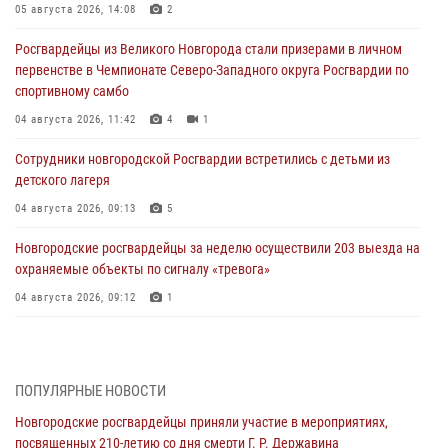
05 августа 2026, 14:08
2
Росгвардейцы из Великого Новгорода стали призерами в личном
первенстве в Чемпионате Северо-Западного округа Росгвардии по
спортивному самбо
04 августа 2026, 11:42
4
1
Сотрудники новгородской Росгвардии встретились с детьми из
детского лагеря
04 августа 2026, 09:13
5
Новгородские росгвардейцы за неделю осуществили 203 выезда на
охраняемые объекты по сигналу «тревога»
04 августа 2026, 09:12
1
Радиоэфир программы "Новости дня" на радио "Радио53" от 30
июля 2026 года. Новгородские призывники приняли присягу в
центре подготовки личного состава Росгвардии.
ПОПУЛЯРНЫЕ НОВОСТИ
30 июля 2026, 16:00
1
Новгородские росгвардейцы приняли участие в мероприятиях,
посвященных 210-летию со дня смерти Г. Р. Державина
В Великом Новгороде сотрудники центра лицензионно-