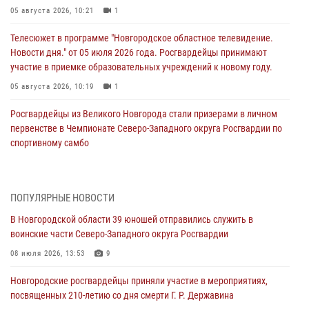
05 августа 2026, 10:21
1
Телесюжет в программе "Новгородское областное телевидение.
Новости дня." от 05 июля 2026 года. Росгвардейцы принимают
участие в приемке образовательных учреждений к новому году.
05 августа 2026, 10:19
1
Росгвардейцы из Великого Новгорода стали призерами в личном
первенстве в Чемпионате Северо-Западного округа Росгвардии по
спортивному самбо
04 августа 2026, 11:42
4
1
Сотрудники новгородской Росгвардии встретились с детьми из
ПОПУЛЯРНЫЕ НОВОСТИ
детского лагеря
В Новгородской области 39 юношей отправились служить в
04 августа 2026, 09:13
5
воинские части Северо-Западного округа Росгвардии
Новгородские росгвардейцы за неделю осуществили 203 выезда на
08 июля 2026, 13:53
9
охраняемые объекты по сигналу «тревога»
Новгородские росгвардейцы приняли участие в мероприятиях,
04 августа 2026, 09:12
1
посвященных 210-летию со дня смерти Г. Р. Державина