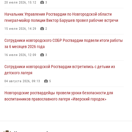
Радиоэфир программы "Новости дня" на радио "Радио53" от 30
20 июля 2026, 15:12
3
июля 2026 года. Новгородские призывники приняли присягу в
центре подготовки личного состава Росгвардии.
Начальник Управления Росгвардии по Новгородской области
генерал-майор полиции Виктор Барушев провел рабочие встречи
30 июля 2026, 16:00
1
15 июля 2026, 14:29
2
В Великом Новгороде сотрудники центра лицензионно-
разрешительной работы Росгвардии провели телефонную «горячую
Сотрудники новгородского СОБР Росгвардии подвели итоги работы
линию»
за 6 месяцев 2026 года
30 июля 2026, 14:36
1
16 июля 2026, 12:09
3
Новгородские росгвардейцы рассказали о службе детям из летнего
Сотрудники новгородской Росгвардии встретились с детьми из
лагеря «Волынь»
детского лагеря
30 июля 2026, 08:40
5
04 августа 2026, 09:13
5
Новгородские росгвардейцы провели уроки безопасности для
воспитанников православного лагеря «Иверский городок»
16 июля 2026, 12:06
3
Новгородские росгвардейцы приняли участие в мастер-классе ко
Дню семьи, любви и верности