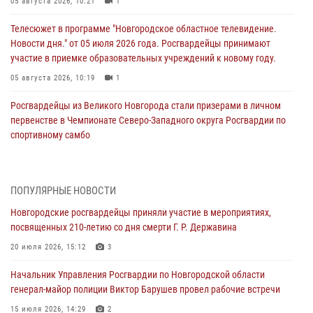
05 августа 2026, 10:21
1
Телесюжет в программе "Новгородское областное телевидение.
Новости дня." от 05 июля 2026 года. Росгвардейцы принимают
участие в приемке образовательных учреждений к новому году.
05 августа 2026, 10:19
1
Росгвардейцы из Великого Новгорода стали призерами в личном
первенстве в Чемпионате Северо-Западного округа Росгвардии по
спортивному самбо
04 августа 2026, 11:42
4
1
Сотрудники новгородской Росгвардии встретились с детьми из
ПОПУЛЯРНЫЕ НОВОСТИ
детского лагеря
Новгородские росгвардейцы приняли участие в мероприятиях,
04 августа 2026, 09:13
5
посвященных 210-летию со дня смерти Г. Р. Державина
Новгородские росгвардейцы за неделю осуществили 203 выезда на
20 июля 2026, 15:12
3
охраняемые объекты по сигналу «тревога»
Начальник Управления Росгвардии по Новгородской области
04 августа 2026, 09:12
1
генерал-майор полиции Виктор Барушев провел рабочие встречи
Радиоэфир программы "Новости дня" на радио "Радио53" от 30
15 июля 2026, 14:29
2