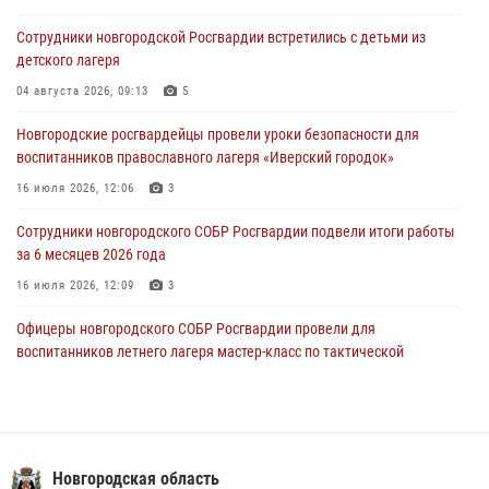
июля 2026 года. Новгородские призывники приняли присягу в
центре подготовки личного состава Росгвардии.
Сотрудники новгородской Росгвардии встретились с детьми из
детского лагеря
30 июля 2026, 16:00
1
04 августа 2026, 09:13
5
В Великом Новгороде сотрудники центра лицензионно-
разрешительной работы Росгвардии провели телефонную «горячую
Новгородские росгвардейцы провели уроки безопасности для
линию»
воспитанников православного лагеря «Иверский городок»
30 июля 2026, 14:36
1
16 июля 2026, 12:06
3
Новгородские росгвардейцы рассказали о службе детям из летнего
Сотрудники новгородского СОБР Росгвардии подвели итоги работы
лагеря «Волынь»
за 6 месяцев 2026 года
30 июля 2026, 08:40
5
16 июля 2026, 12:09
3
Офицеры новгородского СОБР Росгвардии провели для
воспитанников летнего лагеря мастер-класс по тактической
медицине
21 июля 2026, 08:58
4
Начальник Управления Росгвардии по Новгородской области
подвел итоги служебной деятельности сотрудников
Новгородская область