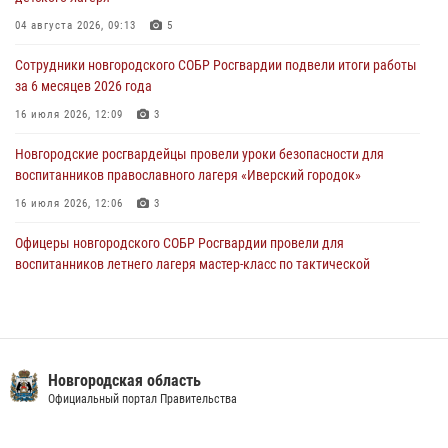
30 июля 2026, 16:00
1
04 августа 2026, 09:13
5
В Великом Новгороде сотрудники центра лицензионно-
разрешительной работы Росгвардии провели телефонную «горячую
Сотрудники новгородского СОБР Росгвардии подвели итоги работы
линию»
за 6 месяцев 2026 года
30 июля 2026, 14:36
1
16 июля 2026, 12:09
3
Новгородские росгвардейцы рассказали о службе детям из летнего
Новгородские росгвардейцы провели уроки безопасности для
лагеря «Волынь»
воспитанников православного лагеря «Иверский городок»
30 июля 2026, 08:40
5
16 июля 2026, 12:06
3
Офицеры новгородского СОБР Росгвардии провели для
воспитанников летнего лагеря мастер-класс по тактической
медицине
21 июля 2026, 08:58
4
Начальник Управления Росгвардии по Новгородской области
подвел итоги служебной деятельности сотрудников
Новгородская область
вневедомственной охраны за первое полугодие 2026 года
Официальный портал Правительства
22 июля 2026, 12:33
6