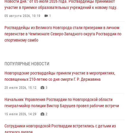
Новости дня." от 05 июля 2026 года. Росгвардейцы принимают
участие в приемке образовательных учреждений к новому году.
05 августа 2026, 10:19
1
Росгвардейцы из Великого Новгорода стали призерами в личном
первенстве в Чемпионате Северо-Западного округа Росгвардии по
спортивному самбо
04 августа 2026, 11:42
4
1
Сотрудники новгородской Росгвардии встретились с детьми из
ПОПУЛЯРНЫЕ НОВОСТИ
детского лагеря
Новгородские росгвардейцы приняли участие в мероприятиях,
04 августа 2026, 09:13
5
посвященных 210-летию со дня смерти Г. Р. Державина
Новгородские росгвардейцы за неделю осуществили 203 выезда на
20 июля 2026, 15:12
3
охраняемые объекты по сигналу «тревога»
Начальник Управления Росгвардии по Новгородской области
04 августа 2026, 09:12
1
генерал-майор полиции Виктор Барушев провел рабочие встречи
Радиоэфир программы "Новости дня" на радио "Радио53" от 30
15 июля 2026, 14:29
2
июля 2026 года. Новгородские призывники приняли присягу в
центре подготовки личного состава Росгвардии.
Сотрудники новгородской Росгвардии встретились с детьми из
детского лагеря