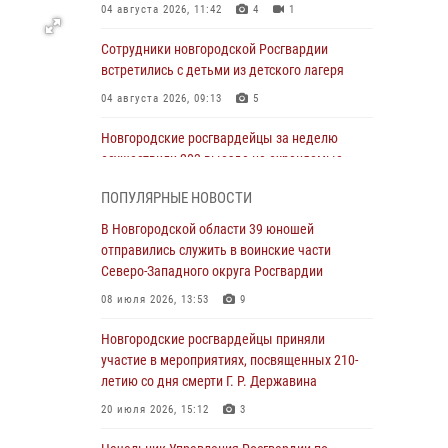
04 августа 2026, 11:42
4
1
Сотрудники новгородской Росгвардии
встретились с детьми из детского лагеря
04 августа 2026, 09:13
5
Новгородские росгвардейцы за неделю
осуществили 203 выезда на охраняемые
объекты по сигналу «тревога»
ПОПУЛЯРНЫЕ НОВОСТИ
04 августа 2026, 09:12
1
В Новгородской области 39 юношей
Радиоэфир программы "Новости дня" на
отправились служить в воинские части
радио "Радио53" от 30 июля 2026 года.
Северо-Западного округа Росгвардии
Новгородские призывники приняли присягу в
08 июля 2026, 13:53
9
центре подготовки личного состава
Росгвардии.
Новгородские росгвардейцы приняли
участие в мероприятиях, посвященных 210-
30 июля 2026, 16:00
1
летию со дня смерти Г. Р. Державина
В Великом Новгороде сотрудники центра
20 июля 2026, 15:12
3
лицензионно-разрешительной работы
Росгвардии провели телефонную «горячую