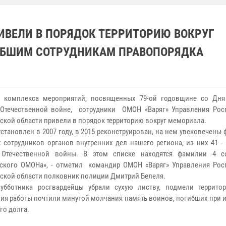
ИВЕЛИ В ПОРЯДОК ТЕРРИТОРИЮ ВОКРУГ
ИБШИМ СОТРУДНИКАМ ПРАВОПОРЯДКА
х комплекса мероприятий, посвященных 79-ой годовщине со Дн
Отечественной войне, сотрудники ОМОН «Варяг» Управления Рос
ской области привели в порядок территорию вокруг мемориала.
установлен в 2007 году, в 2015 реконструирован, на нем увековечены
 сотрудников органов внутренних дел нашего региона, из них 41 -
 Отечественной войны. В этом списке находятся фамилии 4 с
ского ОМОНа», - отметил командир ОМОН «Варяг» Управления Рос
ской области полковник полиции Дмитрий Белеля.
убботника росгвардейцы убрали сухую листву, подмели террито
ия работы почтили минутой молчания память воинов, погибших при 
го долга.