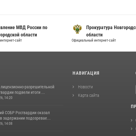
вление МВД России по
Прокуратура Новгородс
ородской области
области
нтернет-сайт
Официальный интернет-сайт
И
НАВИГАЦИЯ
 лицензионно-разрешительной
Новости
вардии подвели итоги ...
Карта сайта
26, 14:20
П
ий СОБР Росгвардии оказал
в задержании подозревае...
26, 14:08