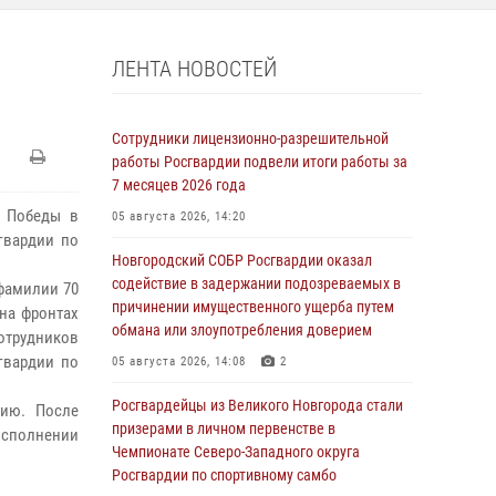
ЛЕНТА НОВОСТЕЙ
Сотрудники лицензионно-разрешительной
работы Росгвардии подвели итоги работы за
7 месяцев 2026 года
я Победы в
05 августа 2026, 14:20
гвардии по
Новгородский СОБР Росгвардии оказал
содействие в задержании подозреваемых в
 фамилии 70
причинении имущественного ущерба путем
 на фронтах
обмана или злоупотребления доверием
отрудников
гвардии по
05 августа 2026, 14:08
2
Росгвардейцы из Великого Новгорода стали
рию. После
призерами в личном первенстве в
исполнении
Чемпионате Северо-Западного округа
Росгвардии по спортивному самбо