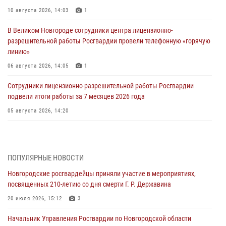
10 августа 2026, 14:03
1
В Великом Новгороде сотрудники центра лицензионно-
разрешительной работы Росгвардии провели телефонную «горячую
линию»
06 августа 2026, 14:05
1
Сотрудники лицензионно-разрешительной работы Росгвардии
подвели итоги работы за 7 месяцев 2026 года
05 августа 2026, 14:20
Новгородский СОБР Росгвардии оказал содействие в задержании
подозреваемых в причинении имущественного ущерба путем
обмана или злоупотребления доверием
ПОПУЛЯРНЫЕ НОВОСТИ
05 августа 2026, 14:08
2
Новгородские росгвардейцы приняли участие в мероприятиях,
посвященных 210-летию со дня смерти Г. Р. Державина
Телесюжет в программе "Вести. Великий Новгород" (ГТРК "Славия")
от 05 июля 2026 года. Росгвардейцы принимают участие в приемке
20 июля 2026, 15:12
3
образовательных учреждений к новому году.
Начальник Управления Росгвардии по Новгородской области
05 августа 2026, 10:21
1