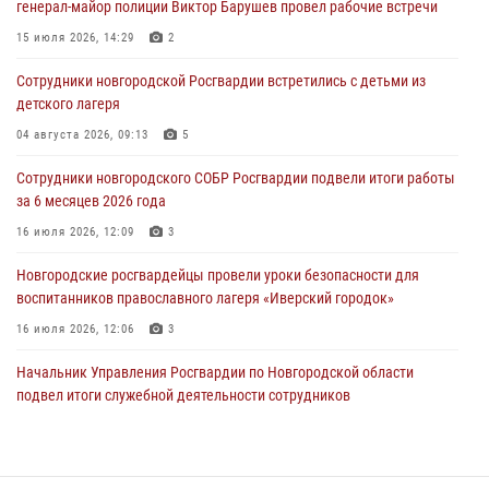
генерал-майор полиции Виктор Барушев провел рабочие встречи
Телесюжет в программе "Новгородское областное телевидение.
15 июля 2026, 14:29
2
Новости дня." от 05 июля 2026 года. Росгвардейцы принимают
участие в приемке образовательных учреждений к новому году.
Сотрудники новгородской Росгвардии встретились с детьми из
детского лагеря
05 августа 2026, 10:19
1
04 августа 2026, 09:13
5
Росгвардейцы из Великого Новгорода стали призерами в личном
первенстве в Чемпионате Северо-Западного округа Росгвардии по
Сотрудники новгородского СОБР Росгвардии подвели итоги работы
спортивному самбо
за 6 месяцев 2026 года
04 августа 2026, 11:42
4
1
16 июля 2026, 12:09
3
Сотрудники новгородской Росгвардии встретились с детьми из
Новгородские росгвардейцы провели уроки безопасности для
детского лагеря
воспитанников православного лагеря «Иверский городок»
04 августа 2026, 09:13
5
16 июля 2026, 12:06
3
Начальник Управления Росгвардии по Новгородской области
подвел итоги служебной деятельности сотрудников
вневедомственной охраны за первое полугодие 2026 года
22 июля 2026, 12:33
6