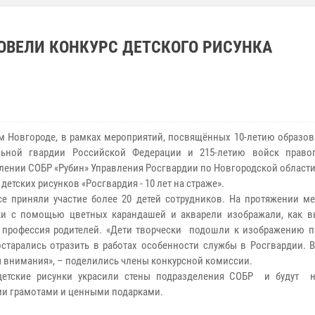
ОВЕЛИ КОНКУРС ДЕТСКОГО РИСУНКА
м Новгороде, в рамках мероприятий, посвящённых 10-летию образов
льной гвардии Российской Федерации и 215-летию войск право
лении СОБР «Рубин» Управления Росгвардии по Новгородской област
детских рисунков «Росгвардия - 10 лет на страже».
се приняли участие более 20 детей сотрудников. На протяжении м
и с помощью цветных карандашей и акварели изображали, как в
профессия родителей. «Дети творчески подошли к изображению п
остарались отразить в работах особенности службы в Росгвардии. 
 внимания», – поделились члены конкурсной комиссии.
детские рисунки украсили стены подразделения СОБР и будут 
и грамотами и ценными подарками.