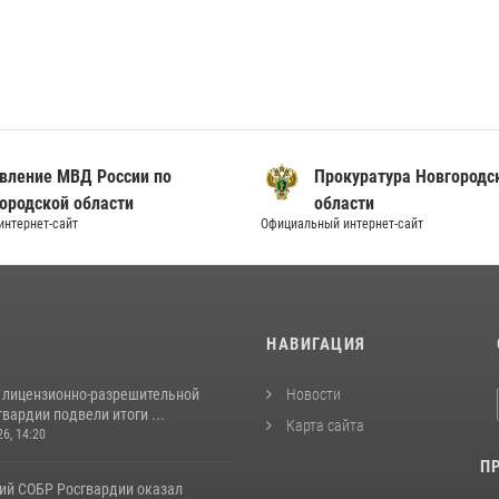
вление МВД России по
Прокуратура Новгородс
ородской области
области
нтернет-сайт
Официальный интернет-сайт
И
НАВИГАЦИЯ
 лицензионно-разрешительной
Новости
вардии подвели итоги ...
Карта сайта
26, 14:20
П
ий СОБР Росгвардии оказал