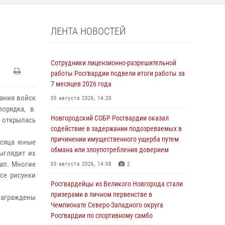
ЛЕНТА НОВОСТЕЙ
Сотрудники лицензионно-разрешительной
работы Росгвардии подвели итоги работы за
7 месяцев 2026 года
ания войск
05 августа 2026, 14:20
порядка, в
Новгородский СОБР Росгвардии оказал
и открылась
содействие в задержании подозреваемых в
причинении имущественного ущерба путем
есяца юные
обмана или злоупотребления доверием
ыглядит их
ап. Многие
05 августа 2026, 14:08
2
Все рисунки
Росгвардейцы из Великого Новгорода стали
призерами в личном первенстве в
награждены
Чемпионате Северо-Западного округа
Росгвардии по спортивному самбо