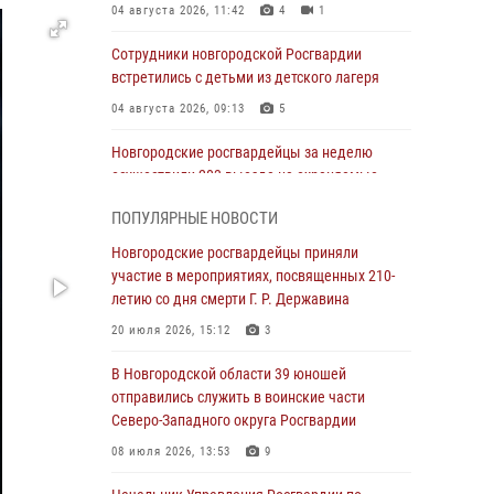
04 августа 2026, 11:42
4
1
Сотрудники новгородской Росгвардии
встретились с детьми из детского лагеря
04 августа 2026, 09:13
5
Новгородские росгвардейцы за неделю
осуществили 203 выезда на охраняемые
объекты по сигналу «тревога»
ПОПУЛЯРНЫЕ НОВОСТИ
04 августа 2026, 09:12
1
Новгородские росгвардейцы приняли
Радиоэфир программы "Новости дня" на
участие в мероприятиях, посвященных 210-
радио "Радио53" от 30 июля 2026 года.
летию со дня смерти Г. Р. Державина
Новгородские призывники приняли присягу в
20 июля 2026, 15:12
3
центре подготовки личного состава
Росгвардии.
В Новгородской области 39 юношей
отправились служить в воинские части
30 июля 2026, 16:00
1
Северо-Западного округа Росгвардии
В Великом Новгороде сотрудники центра
08 июля 2026, 13:53
9
лицензионно-разрешительной работы
Росгвардии провели телефонную «горячую