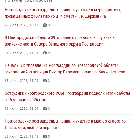
ПОПУЛЯРНЫЕ НОВОСТИ
30 июля 2026, 16:00
1
Новгородские росгвардейцы приняли участие в мероприятиях,
посвященных 210-летию со дня смерти Г. Р. Державина
В Великом Новгороде сотрудники центра лицензионно-
разрешительной работы Росгвардии провели телефонную «горячую
20 июля 2026, 15:12
3
линию»
В Новгородской области 39 юношей отправились служить в
30 июля 2026, 14:36
1
воинские части Северо-Западного округа Росгвардии
Новгородские росгвардейцы рассказали о службе детям из летнего
08 июля 2026, 13:53
9
лагеря «Волынь»
Начальник Управления Росгвардии по Новгородской области
30 июля 2026, 08:40
5
генерал-майор полиции Виктор Барушев провел рабочие встречи
Новгородские росгвардейцы задержали мужчину
15 июля 2026, 14:29
2
30 июля 2026, 08:39
2
Сотрудники новгородского СОБР Росгвардии подвели итоги работы
за 6 месяцев 2026 года
Телесюжет в программе "Новгородское областное телевидение.
Новости часа." от 29 июля 2026 года. Новгородские призывники
16 июля 2026, 12:09
3
приняли присягу в центре подготовки личного состава Росгвардии
Новгородские росгвардейцы приняли участие в мастер-классе ко
29 июля 2026, 12:54
1
Дню семьи, любви и верности
08 июля 2026, 13:48
3