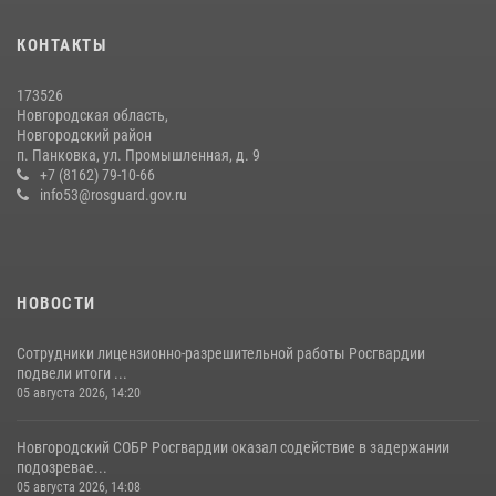
детского лагеря
04 августа 2026, 09:13
5
КОНТАКТЫ
Начальник Управления Росгвардии по Новгородской области
173526
подвел итоги служебной деятельности сотрудников
Новгородская область,
вневедомственной охраны за первое полугодие 2026 года
Новгородский район
п. Панковка, ул. Промышленная, д. 9
22 июля 2026, 12:33
6
+7 (8162) 79-10-66
info53@rosguard.gov.ru
НОВОСТИ
Сотрудники лицензионно-разрешительной работы Росгвардии
подвели итоги ...
05 августа 2026, 14:20
Новгородский СОБР Росгвардии оказал содействие в задержании
подозревае...
05 августа 2026, 14:08