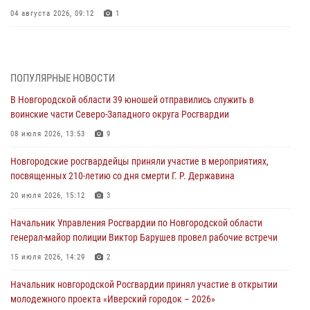
04 августа 2026, 09:12
1
Радиоэфир программы "Новости дня" на радио "Радио53" от 30
июля 2026 года. Новгородские призывники приняли присягу в
центре подготовки личного состава Росгвардии.
ПОПУЛЯРНЫЕ НОВОСТИ
30 июля 2026, 16:00
1
В Новгородской области 39 юношей отправились служить в
воинские части Северо-Западного округа Росгвардии
В Великом Новгороде сотрудники центра лицензионно-
разрешительной работы Росгвардии провели телефонную «горячую
08 июля 2026, 13:53
9
линию»
Новгородские росгвардейцы приняли участие в мероприятиях,
30 июля 2026, 14:36
1
посвященных 210-летию со дня смерти Г. Р. Державина
Новгородские росгвардейцы рассказали о службе детям из летнего
20 июля 2026, 15:12
3
лагеря «Волынь»
Начальник Управления Росгвардии по Новгородской области
30 июля 2026, 08:40
5
генерал-майор полиции Виктор Барушев провел рабочие встречи
Новгородские росгвардейцы задержали мужчину
15 июля 2026, 14:29
2
30 июля 2026, 08:39
2
Начальник новгородской Росгвардии принял участие в открытии
молодежного проекта «Иверский городок – 2026»
Телесюжет в программе "Новгородское областное телевидение.