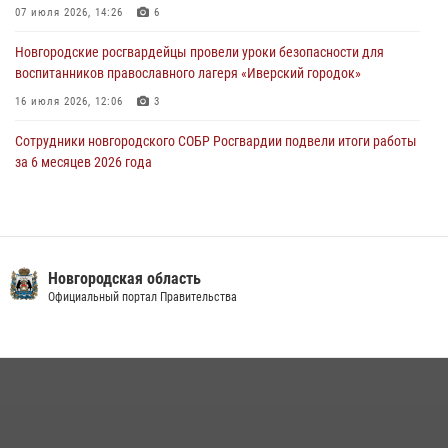
Новости часа." от 29 июля 2026 года. Новгородские призывники
07 июля 2026, 14:26
6
приняли присягу в центре подготовки личного состава Росгвардии
Новгородские росгвардейцы провели уроки безопасности для
29 июля 2026, 12:54
1
воспитанников православного лагеря «Иверский городок»
16 июля 2026, 12:06
3
Сотрудники новгородского СОБР Росгвардии подвели итоги работы
за 6 месяцев 2026 года
16 июля 2026, 12:09
3
Новгородские росгвардейцы приняли участие в мастер-классе ко
Дню семьи, любви и верности
Новгородская область
08 июля 2026, 13:48
3
Официальный портал Правительства
Офицеры новгородского СОБР Росгвардии провели для
воспитанников летнего лагеря мастер-класс по тактической
медицине
21 июля 2026, 08:58
4
Сотрудники новгородской Росгвардии встретились с детьми из