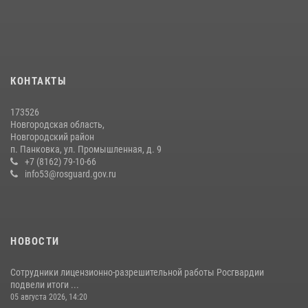
Офицеры новгородского СОБР Росгвардии провели для
воспитанников летнего лагеря мастер-класс по тактической
медицине
21 июля 2026, 08:58
4
КОНТАКТЫ
Начальник Управления Росгвардии по Новгородской области
173526
подвел итоги служебной деятельности сотрудников
Новгородская область,
вневедомственной охраны за первое полугодие 2026 года
Новгородский район
п. Панковка, ул. Промышленная, д. 9
22 июля 2026, 12:33
6
+7 (8162) 79-10-66
info53@rosguard.gov.ru
НОВОСТИ
Сотрудники лицензионно-разрешительной работы Росгвардии
подвели итоги ...
05 августа 2026, 14:20