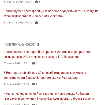
04 августа 2026, 09:13
5
Новгородские росгвардейцы за неделю осуществили 203 выезда на
охраняемые объекты по сигналу «тревога»
04 августа 2026, 09:12
1
Радиоэфир программы "Новости дня" на радио "Радио53" от 30
июля 2026 года. Новгородские призывники приняли присягу в
центре подготовки личного состава Росгвардии.
ПОПУЛЯРНЫЕ НОВОСТИ
30 июля 2026, 16:00
1
Новгородские росгвардейцы приняли участие в мероприятиях,
посвященных 210-летию со дня смерти Г. Р. Державина
В Великом Новгороде сотрудники центра лицензионно-
разрешительной работы Росгвардии провели телефонную «горячую
20 июля 2026, 15:12
3
линию»
В Новгородской области 39 юношей отправились служить в
30 июля 2026, 14:36
1
воинские части Северо-Западного округа Росгвардии
Новгородские росгвардейцы рассказали о службе детям из летнего
08 июля 2026, 13:53
9
лагеря «Волынь»
Начальник Управления Росгвардии по Новгородской области
30 июля 2026, 08:40
5
генерал-майор полиции Виктор Барушев провел рабочие встречи
Новгородские росгвардейцы задержали мужчину