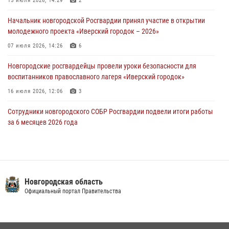
15 июля 2026, 14:29
2
30 июля 2026, 08:39
2
Начальник новгородской Росгвардии принял участие в открытии
молодежного проекта «Иверский городок – 2026»
Телесюжет в программе "Новгородское областное телевидение.
Новости часа." от 29 июля 2026 года. Новгородские призывники
07 июля 2026, 14:26
6
приняли присягу в центре подготовки личного состава Росгвардии
Новгородские росгвардейцы провели уроки безопасности для
29 июля 2026, 12:54
1
воспитанников православного лагеря «Иверский городок»
16 июля 2026, 12:06
3
Сотрудники новгородского СОБР Росгвардии подвели итоги работы
за 6 месяцев 2026 года
16 июля 2026, 12:09
3
Новгородские росгвардейцы приняли участие в мастер-классе ко
Дню семьи, любви и верности
Новгородская область
08 июля 2026, 13:48
3
Официальный портал Правительства
Сотрудники новгородской Росгвардии встретились с детьми из
детского лагеря
04 августа 2026, 09:13
5