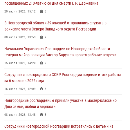
посвященных 210-летию со дня смерти Г. Р. Державина
В Великом Новгороде сотрудники центра лицензионно-
разрешительной работы Росгвардии провели телефонную «горячую
20 июля 2026, 15:12
3
линию»
В Новгородской области 39 юношей отправились служить в
30 июля 2026, 14:36
1
воинские части Северо-Западного округа Росгвардии
Новгородские росгвардейцы рассказали о службе детям из летнего
08 июля 2026, 13:53
9
лагеря «Волынь»
Начальник Управления Росгвардии по Новгородской области
30 июля 2026, 08:40
5
генерал-майор полиции Виктор Барушев провел рабочие встречи
Новгородские росгвардейцы задержали мужчину
15 июля 2026, 14:29
2
30 июля 2026, 08:39
2
Сотрудники новгородского СОБР Росгвардии подвели итоги работы
за 6 месяцев 2026 года
Телесюжет в программе "Новгородское областное телевидение.
Новости часа." от 29 июля 2026 года. Новгородские призывники
16 июля 2026, 12:09
3
приняли присягу в центре подготовки личного состава Росгвардии
Новгородские росгвардейцы приняли участие в мастер-классе ко
29 июля 2026, 12:54
1
Дню семьи, любви и верности
08 июля 2026, 13:48
3
Сотрудники новгородской Росгвардии встретились с детьми из