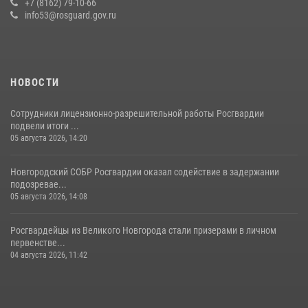
+7 (8162) 79-10-66
20 июля 2026, 15:10
5
info53@rosguard.gov.ru
НОВОСТИ
Сотрудники лицензионно-разрешительной работы Росгвардии
подвели итоги ...
05 августа 2026, 14:20
Новгородский СОБР Росгвардии оказал содействие в задержании
подозревае...
05 августа 2026, 14:08
Росгвардейцы из Великого Новгорода стали призерами в личном
первенстве...
04 августа 2026, 11:42