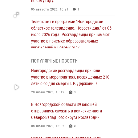
новому году.
05 августа 2026, 10:21
1
Телесюжет в программе "Новгородское
областное телевидение. Новости дня." от 05
июля 2026 года. Росгвардейцы принимают
участие в приемке образовательных
учреждений к новому году.
05 августа 2026, 10:19
1
ПОПУЛЯРНЫЕ НОВОСТИ
Росгвардейцы из Великого Новгорода стали
Новгородские росгвардейцы приняли
призерами в личном первенстве в
участие в мероприятиях, посвященных 210-
Чемпионате Северо-Западного округа
летию со дня смерти Г. Р. Державина
Росгвардии по спортивному самбо
20 июля 2026, 15:12
3
04 августа 2026, 11:42
4
1
В Новгородской области 39 юношей
Сотрудники новгородской Росгвардии
отправились служить в воинские части
встретились с детьми из детского лагеря
Северо-Западного округа Росгвардии
04 августа 2026, 09:13
5
08 июля 2026, 13:53
9
Новгородские росгвардейцы за неделю