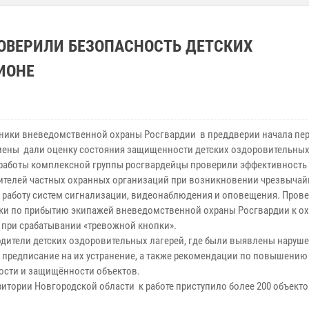
ОВЕРИЛИ БЕЗОПАСНОСТЬ ДЕТСКИХ
ИОНЕ
ки вневедомственной охраны Росгвардии в преддверии начала пе
мены дали оценку состояния защищенности детских оздоровительных
аботы комплексной группы росгвардейцы проверили эффективность
ителей частных охранных организаций при возникновении чрезвыча
, работу систем сигнализации, видеонаблюдения и оповещения. Пров
ки по прибытию экипажей вневедомственной охраны Росгвардии к 
 при срабатывании «тревожной кнопки».
тели детских оздоровительных лагерей, где были выявлены наруше
 предписание на их устранение, а также рекомендации по повышению
ости и защищённости объектов.
тории Новгородской области к работе приступило более 200 объекто