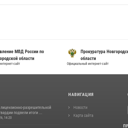
вление МВД России по
Прокуратура Новгородс
ородской области
области
нтернет-сайт
Официальный интернет-сайт
И
НАВИГАЦИЯ
 лицензионно-разрешительной
Новости
вардии подвели итоги ...
Карта сайта
26, 14:20
П