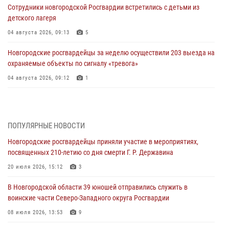
Сотрудники новгородской Росгвардии встретились с детьми из
детского лагеря
04 августа 2026, 09:13
5
Новгородские росгвардейцы за неделю осуществили 203 выезда на
охраняемые объекты по сигналу «тревога»
04 августа 2026, 09:12
1
Радиоэфир программы "Новости дня" на радио "Радио53" от 30
июля 2026 года. Новгородские призывники приняли присягу в
центре подготовки личного состава Росгвардии.
ПОПУЛЯРНЫЕ НОВОСТИ
30 июля 2026, 16:00
1
Новгородские росгвардейцы приняли участие в мероприятиях,
посвященных 210-летию со дня смерти Г. Р. Державина
В Великом Новгороде сотрудники центра лицензионно-
разрешительной работы Росгвардии провели телефонную «горячую
20 июля 2026, 15:12
3
линию»
В Новгородской области 39 юношей отправились служить в
30 июля 2026, 14:36
1
воинские части Северо-Западного округа Росгвардии
Новгородские росгвардейцы рассказали о службе детям из летнего
08 июля 2026, 13:53
9
лагеря «Волынь»