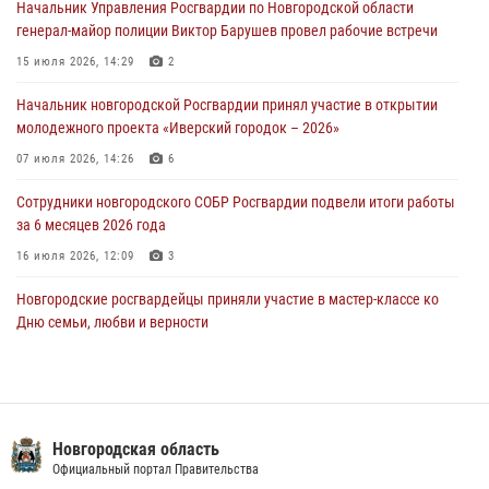
Начальник Управления Росгвардии по Новгородской области
30 июля 2026, 08:40
5
генерал-майор полиции Виктор Барушев провел рабочие встречи
Новгородские росгвардейцы задержали мужчину
15 июля 2026, 14:29
2
30 июля 2026, 08:39
2
Начальник новгородской Росгвардии принял участие в открытии
молодежного проекта «Иверский городок – 2026»
Телесюжет в программе "Новгородское областное телевидение.
Новости часа." от 29 июля 2026 года. Новгородские призывники
07 июля 2026, 14:26
6
приняли присягу в центре подготовки личного состава Росгвардии
Сотрудники новгородского СОБР Росгвардии подвели итоги работы
29 июля 2026, 12:54
1
за 6 месяцев 2026 года
16 июля 2026, 12:09
3
Новгородские росгвардейцы приняли участие в мастер-классе ко
Дню семьи, любви и верности
08 июля 2026, 13:48
3
Сотрудники новгородской Росгвардии встретились с детьми из
детского лагеря
Новгородская область
04 августа 2026, 09:13
5
Официальный портал Правительства