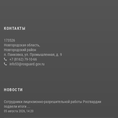
Офицеры новгородского СОБР Росгвардии провели для
воспитанников летнего лагеря мастер-класс по тактической
медицине
21 июля 2026, 08:58
4
КОНТАКТЫ
Начальник Управления Росгвардии по Новгородской области
173526
подвел итоги служебной деятельности сотрудников
Новгородская область,
вневедомственной охраны за первое полугодие 2026 года
Новгородский район
п. Панковка, ул. Промышленная, д. 9
22 июля 2026, 12:33
6
+7 (8162) 79-10-66
info53@rosguard.gov.ru
НОВОСТИ
Сотрудники лицензионно-разрешительной работы Росгвардии
подвели итоги ...
05 августа 2026, 14:20