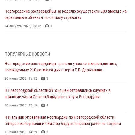
Новгородские росгвардейцы за неделю осуществили 203 выезда на
охраняемые объекты по сигналу «тревога»
04 августа 2026, 09:12
1
Радиоэфир программы "Новости дня" на радио "Радио53" от 30
июля 2026 года. Новгородские призывники приняли присягу в
центре подготовки личного состава Росгвардии.
ПОПУЛЯРНЫЕ НОВОСТИ
30 июля 2026, 16:00
1
Новгородские росгвардейцы приняли участие в мероприятиях,
посвященных 210-летию со дня смерти Г. Р. Державина
В Великом Новгороде сотрудники центра лицензионно-
разрешительной работы Росгвардии провели телефонную «горячую
20 июля 2026, 15:12
3
линию»
В Новгородской области 39 юношей отправились служить в
30 июля 2026, 14:36
1
воинские части Северо-Западного округа Росгвардии
Новгородские росгвардейцы рассказали о службе детям из летнего
08 июля 2026, 13:53
9
лагеря «Волынь»
Начальник Управления Росгвардии по Новгородской области
30 июля 2026, 08:40
5
генерал-майор полиции Виктор Барушев провел рабочие встречи
Новгородские росгвардейцы задержали мужчину
15 июля 2026, 14:29
2