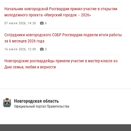
30 июля 2026, 08:39
2
Начальник новгородской Росгвардии принял участие в открытии
молодежного проекта «Иверский городок – 2026»
Телесюжет в программе "Новгородское областное телевидение.
Новости часа." от 29 июля 2026 года. Новгородские призывники
07 июля 2026, 14:26
6
приняли присягу в центре подготовки личного состава Росгвардии
Сотрудники новгородского СОБР Росгвардии подвели итоги работы
29 июля 2026, 12:54
1
за 6 месяцев 2026 года
16 июля 2026, 12:09
3
Новгородские росгвардейцы приняли участие в мастер-классе ко
Дню семьи, любви и верности
08 июля 2026, 13:48
3
Сотрудники новгородской Росгвардии встретились с детьми из
детского лагеря
Новгородская область
04 августа 2026, 09:13
5
Официальный портал Правительства
Новгородские росгвардейцы провели уроки безопасности для
воспитанников православного лагеря «Иверский городок»
16 июля 2026, 12:06
3