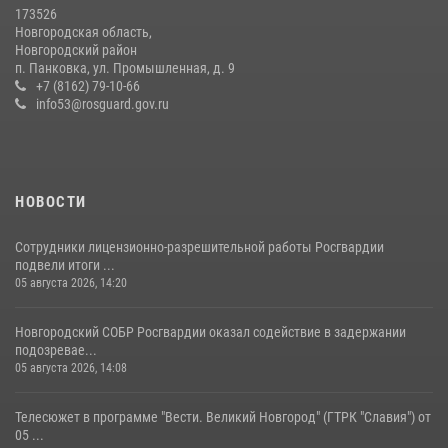
30 июля 2026, 08:40
5
173526
Новгородская область,
Новгородские росгвардейцы приняли участие в чемпионате по
Новгородский район
многоборью кинологов на первенство Северо-Западного округа
п. Панковка, ул. Промышленная, д. 9
Росгвардии
+7 (8162) 79-10-66
info53@rosguard.gov.ru
20 июля 2026, 15:10
5
НОВОСТИ
Сотрудники лицензионно-разрешительной работы Росгвардии
подвели итоги ...
05 августа 2026, 14:20
Новгородский СОБР Росгвардии оказал содействие в задержании
подозревае...
05 августа 2026, 14:08
Телесюжет в программе "Вести. Великий Новгород" (ГТРК "Славия") от
05 ...