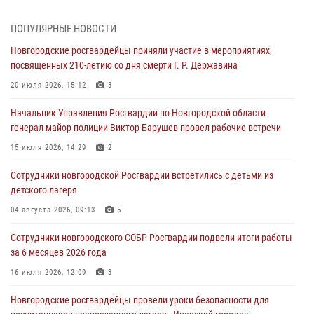
Сотрудники новгородской Росгвардии встретились с детьми из
ПОПУЛЯРНЫЕ НОВОСТИ
детского лагеря
Новгородские росгвардейцы приняли участие в мероприятиях,
04 августа 2026, 09:13
5
посвященных 210-летию со дня смерти Г. Р. Державина
Новгородские росгвардейцы за неделю осуществили 203 выезда на
20 июля 2026, 15:12
3
охраняемые объекты по сигналу «тревога»
Начальник Управления Росгвардии по Новгородской области
04 августа 2026, 09:12
1
генерал-майор полиции Виктор Барушев провел рабочие встречи
Радиоэфир программы "Новости дня" на радио "Радио53" от 30
15 июля 2026, 14:29
2
июля 2026 года. Новгородские призывники приняли присягу в
центре подготовки личного состава Росгвардии.
Сотрудники новгородской Росгвардии встретились с детьми из
детского лагеря
30 июля 2026, 16:00
1
04 августа 2026, 09:13
5
В Великом Новгороде сотрудники центра лицензионно-
разрешительной работы Росгвардии провели телефонную «горячую
Сотрудники новгородского СОБР Росгвардии подвели итоги работы
линию»
за 6 месяцев 2026 года
30 июля 2026, 14:36
1
16 июля 2026, 12:09
3
Новгородские росгвардейцы рассказали о службе детям из летнего
Новгородские росгвардейцы провели уроки безопасности для
лагеря «Волынь»