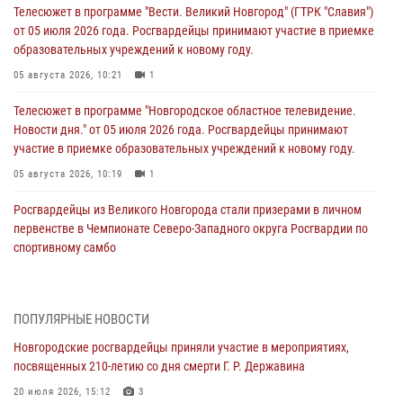
Телесюжет в программе "Вести. Великий Новгород" (ГТРК "Славия")
от 05 июля 2026 года. Росгвардейцы принимают участие в приемке
образовательных учреждений к новому году.
05 августа 2026, 10:21
1
Телесюжет в программе "Новгородское областное телевидение.
Новости дня." от 05 июля 2026 года. Росгвардейцы принимают
участие в приемке образовательных учреждений к новому году.
05 августа 2026, 10:19
1
Росгвардейцы из Великого Новгорода стали призерами в личном
первенстве в Чемпионате Северо-Западного округа Росгвардии по
спортивному самбо
04 августа 2026, 11:42
4
1
Сотрудники новгородской Росгвардии встретились с детьми из
ПОПУЛЯРНЫЕ НОВОСТИ
детского лагеря
Новгородские росгвардейцы приняли участие в мероприятиях,
04 августа 2026, 09:13
5
посвященных 210-летию со дня смерти Г. Р. Державина
Новгородские росгвардейцы за неделю осуществили 203 выезда на
20 июля 2026, 15:12
3