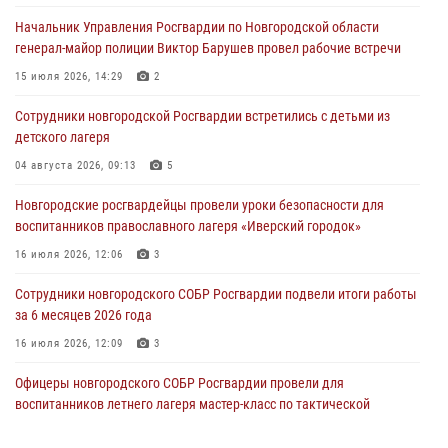
охраняемые объекты по сигналу «тревога»
Начальник Управления Росгвардии по Новгородской области
04 августа 2026, 09:12
1
генерал-майор полиции Виктор Барушев провел рабочие встречи
Радиоэфир программы "Новости дня" на радио "Радио53" от 30
15 июля 2026, 14:29
2
июля 2026 года. Новгородские призывники приняли присягу в
центре подготовки личного состава Росгвардии.
Сотрудники новгородской Росгвардии встретились с детьми из
детского лагеря
30 июля 2026, 16:00
1
04 августа 2026, 09:13
5
В Великом Новгороде сотрудники центра лицензионно-
разрешительной работы Росгвардии провели телефонную «горячую
Новгородские росгвардейцы провели уроки безопасности для
линию»
воспитанников православного лагеря «Иверский городок»
30 июля 2026, 14:36
1
16 июля 2026, 12:06
3
Новгородские росгвардейцы рассказали о службе детям из летнего
Сотрудники новгородского СОБР Росгвардии подвели итоги работы
лагеря «Волынь»
за 6 месяцев 2026 года
30 июля 2026, 08:40
5
16 июля 2026, 12:09
3
Офицеры новгородского СОБР Росгвардии провели для
воспитанников летнего лагеря мастер-класс по тактической
медицине