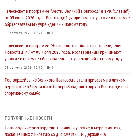
Телесюжет в программе "Вести. Великий Новгород" (ГТРК "Славия")
от 05 июля 2026 года. Росгвардейцы принимают участие в приемке
образовательных учреждений к новому году.
05 августа 2026, 10:21
1
Телесюжет в программе "Новгородское областное телевидение.
Новости дня." от 05 июля 2026 года. Росгвардейцы принимают
участие в приемке образовательных учреждений к новому году.
05 августа 2026, 10:19
1
Росгвардейцы из Великого Новгорода стали призерами в личном
первенстве в Чемпионате Северо-Западного округа Росгвардии по
спортивному самбо
04 августа 2026, 11:42
4
1
Сотрудники новгородской Росгвардии встретились с детьми из
ПОПУЛЯРНЫЕ НОВОСТИ
детского лагеря
Новгородские росгвардейцы приняли участие в мероприятиях,
04 августа 2026, 09:13
5
посвященных 210-летию со дня смерти Г. Р. Державина