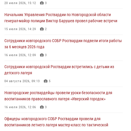
Новгородские росгвардейцы за неделю осуществили 203 выезда на
20 июля 2026, 15:12
3
охраняемые объекты по сигналу «тревога»
Начальник Управления Росгвардии по Новгородской области
04 августа 2026, 09:12
1
генерал-майор полиции Виктор Барушев провел рабочие встречи
Радиоэфир программы "Новости дня" на радио "Радио53" от 30
15 июля 2026, 14:29
2
июля 2026 года. Новгородские призывники приняли присягу в
центре подготовки личного состава Росгвардии.
Сотрудники новгородского СОБР Росгвардии подвели итоги работы
за 6 месяцев 2026 года
30 июля 2026, 16:00
1
16 июля 2026, 12:09
3
В Великом Новгороде сотрудники центра лицензионно-
разрешительной работы Росгвардии провели телефонную «горячую
Сотрудники новгородской Росгвардии встретились с детьми из
линию»
детского лагеря
30 июля 2026, 14:36
1
04 августа 2026, 09:13
5
Новгородские росгвардейцы рассказали о службе детям из летнего
Новгородские росгвардейцы провели уроки безопасности для
лагеря «Волынь»
воспитанников православного лагеря «Иверский городок»
30 июля 2026, 08:40
5
16 июля 2026, 12:06
3
Офицеры новгородского СОБР Росгвардии провели для
воспитанников летнего лагеря мастер-класс по тактической