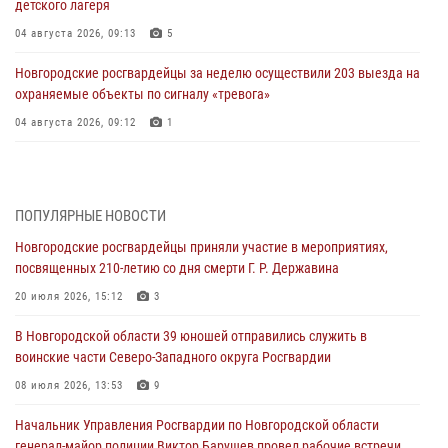
детского лагеря
04 августа 2026, 09:13
5
Новгородские росгвардейцы за неделю осуществили 203 выезда на
охраняемые объекты по сигналу «тревога»
04 августа 2026, 09:12
1
Радиоэфир программы "Новости дня" на радио "Радио53" от 30
июля 2026 года. Новгородские призывники приняли присягу в
центре подготовки личного состава Росгвардии.
ПОПУЛЯРНЫЕ НОВОСТИ
30 июля 2026, 16:00
1
Новгородские росгвардейцы приняли участие в мероприятиях,
посвященных 210-летию со дня смерти Г. Р. Державина
В Великом Новгороде сотрудники центра лицензионно-
разрешительной работы Росгвардии провели телефонную «горячую
20 июля 2026, 15:12
3
линию»
В Новгородской области 39 юношей отправились служить в
30 июля 2026, 14:36
1
воинские части Северо-Западного округа Росгвардии
Новгородские росгвардейцы рассказали о службе детям из летнего
08 июля 2026, 13:53
9
лагеря «Волынь»
Начальник Управления Росгвардии по Новгородской области
30 июля 2026, 08:40
5
генерал-майор полиции Виктор Барушев провел рабочие встречи