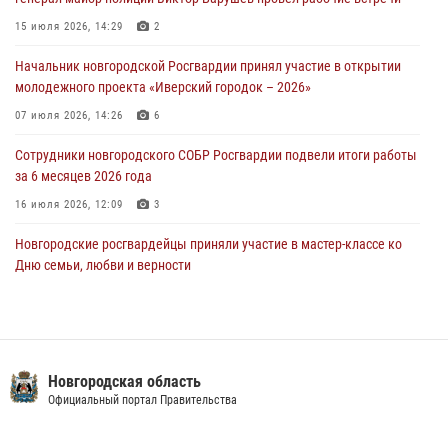
Новгородские росгвардейцы задержали мужчину
15 июля 2026, 14:29
2
30 июля 2026, 08:39
2
Начальник новгородской Росгвардии принял участие в открытии
молодежного проекта «Иверский городок – 2026»
Телесюжет в программе "Новгородское областное телевидение.
Новости часа." от 29 июля 2026 года. Новгородские призывники
07 июля 2026, 14:26
6
приняли присягу в центре подготовки личного состава Росгвардии
Сотрудники новгородского СОБР Росгвардии подвели итоги работы
29 июля 2026, 12:54
1
за 6 месяцев 2026 года
16 июля 2026, 12:09
3
Новгородские росгвардейцы приняли участие в мастер-классе ко
Дню семьи, любви и верности
08 июля 2026, 13:48
3
Сотрудники новгородской Росгвардии встретились с детьми из
детского лагеря
Новгородская область
04 августа 2026, 09:13
5
Официальный портал Правительства
Новгородские росгвардейцы провели уроки безопасности для
воспитанников православного лагеря «Иверский городок»