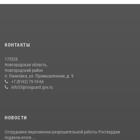
16 июля 2026, 12:06
3
Офицеры новгородского СОБР Росгвардии провели для
воспитанников летнего лагеря мастер-класс по тактической
медицине
21 июля 2026, 08:58
4
КОНТАКТЫ
Начальник Управления Росгвардии по Новгородской области
173526
подвел итоги служебной деятельности сотрудников
Новгородская область,
вневедомственной охраны за первое полугодие 2026 года
Новгородский район
п. Панковка, ул. Промышленная, д. 9
22 июля 2026, 12:33
6
+7 (8162) 79-10-66
info53@rosguard.gov.ru
НОВОСТИ
Сотрудники лицензионно-разрешительной работы Росгвардии
подвели итоги ...