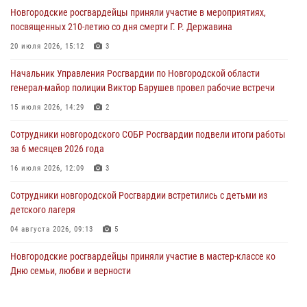
Новгородские росгвардейцы приняли участие в мероприятиях,
04 августа 2026, 09:12
1
посвященных 210-летию со дня смерти Г. Р. Державина
Радиоэфир программы "Новости дня" на радио "Радио53" от 30
20 июля 2026, 15:12
3
июля 2026 года. Новгородские призывники приняли присягу в
центре подготовки личного состава Росгвардии.
Начальник Управления Росгвардии по Новгородской области
генерал-майор полиции Виктор Барушев провел рабочие встречи
30 июля 2026, 16:00
1
15 июля 2026, 14:29
2
В Великом Новгороде сотрудники центра лицензионно-
разрешительной работы Росгвардии провели телефонную «горячую
Сотрудники новгородского СОБР Росгвардии подвели итоги работы
линию»
за 6 месяцев 2026 года
30 июля 2026, 14:36
1
16 июля 2026, 12:09
3
Новгородские росгвардейцы рассказали о службе детям из летнего
Сотрудники новгородской Росгвардии встретились с детьми из
лагеря «Волынь»
детского лагеря
30 июля 2026, 08:40
5
04 августа 2026, 09:13
5
Новгородские росгвардейцы приняли участие в мастер-классе ко
Дню семьи, любви и верности
08 июля 2026, 13:48
3