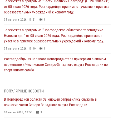
Телесюжет в программе "Вести. Великий Новгород" (ГТРК "Славия")
от 05 июля 2026 года. Росгвардейцы принимают участие в приемке
образовательных учреждений к новому году.
05 августа 2026, 10:21
1
Телесюжет в программе "Новгородское областное телевидение.
Новости дня." от 05 июля 2026 года. Росгвардейцы принимают
участие в приемке образовательных учреждений к новому году.
05 августа 2026, 10:19
1
Росгвардейцы из Великого Новгорода стали призерами в личном
первенстве в Чемпионате Северо-Западного округа Росгвардии по
спортивному самбо
04 августа 2026, 11:42
4
1
Сотрудники новгородской Росгвардии встретились с детьми из
ПОПУЛЯРНЫЕ НОВОСТИ
детского лагеря
В Новгородской области 39 юношей отправились служить в
04 августа 2026, 09:13
5
воинские части Северо-Западного округа Росгвардии
Новгородские росгвардейцы за неделю осуществили 203 выезда на
08 июля 2026, 13:53
9
охраняемые объекты по сигналу «тревога»