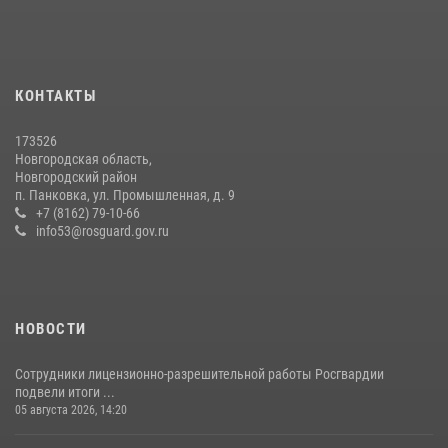
Сотрудники новгородской Росгвардии встретились с детьми из
детского лагеря
04 августа 2026, 09:13
5
КОНТАКТЫ
Начальник Управления Росгвардии по Новгородской области
173526
подвел итоги служебной деятельности сотрудников
Новгородская область,
вневедомственной охраны за первое полугодие 2026 года
Новгородский район
п. Панковка, ул. Промышленная, д. 9
22 июля 2026, 12:33
6
+7 (8162) 79-10-66
info53@rosguard.gov.ru
НОВОСТИ
Сотрудники лицензионно-разрешительной работы Росгвардии
подвели итоги ...
05 августа 2026, 14:20