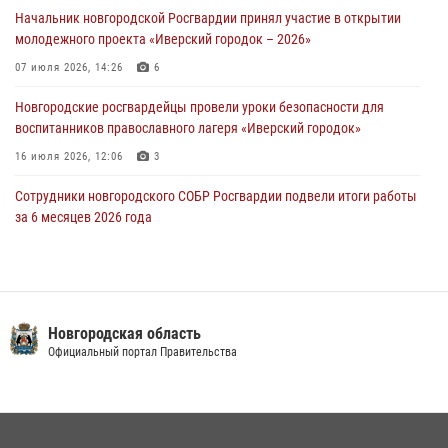
30 июля 2026, 08:39
2
Начальник новгородской Росгвардии принял участие в открытии
молодежного проекта «Иверский городок – 2026»
Телесюжет в программе "Новгородское областное телевидение.
Новости часа." от 29 июля 2026 года. Новгородские призывники
07 июля 2026, 14:26
6
приняли присягу в центре подготовки личного состава Росгвардии
Новгородские росгвардейцы провели уроки безопасности для
29 июля 2026, 12:54
1
воспитанников православного лагеря «Иверский городок»
16 июля 2026, 12:06
3
Сотрудники новгородского СОБР Росгвардии подвели итоги работы
за 6 месяцев 2026 года
16 июля 2026, 12:09
3
Новгородские росгвардейцы приняли участие в мастер-классе ко
Дню семьи, любви и верности
Новгородская область
08 июля 2026, 13:48
3
Официальный портал Правительства
Офицеры новгородского СОБР Росгвардии провели для
воспитанников летнего лагеря мастер-класс по тактической
медицине
21 июля 2026, 08:58
4