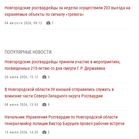
Новгородские росгвардейцы за неделю осуществили 203 выезда на
охраняемые объекты по сигналу «тревога»
04 августа 2026, 09:12
1
Радиоэфир программы "Новости дня" на радио "Радио53" от 30
июля 2026 года. Новгородские призывники приняли присягу в
центре подготовки личного состава Росгвардии.
ПОПУЛЯРНЫЕ НОВОСТИ
30 июля 2026, 16:00
1
Новгородские росгвардейцы приняли участие в мероприятиях,
посвященных 210-летию со дня смерти Г. Р. Державина
В Великом Новгороде сотрудники центра лицензионно-
разрешительной работы Росгвардии провели телефонную «горячую
20 июля 2026, 15:12
3
линию»
В Новгородской области 39 юношей отправились служить в
30 июля 2026, 14:36
1
воинские части Северо-Западного округа Росгвардии
Новгородские росгвардейцы рассказали о службе детям из летнего
08 июля 2026, 13:53
9
лагеря «Волынь»
Начальник Управления Росгвардии по Новгородской области
30 июля 2026, 08:40
5
генерал-майор полиции Виктор Барушев провел рабочие встречи
Новгородские росгвардейцы задержали мужчину
15 июля 2026, 14:29
2