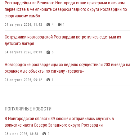
Росгвардейцы из Великого Новгорода стали призерами в личном
первенстве в Чемпионате Северо-Западного округа Росгвардии по
спортивному самбо
04 августа 2026, 11:42
4
1
Сотрудники новгородской Росгвардии встретились с детьми из
детского лагеря
04 августа 2026, 09:13
5
Новгородские росгвардейцы за неделю осуществили 203 выезда на
охраняемые объекты по сигналу «тревога»
04 августа 2026, 09:12
1
Радиоэфир программы "Новости дня" на радио "Радио53" от 30
июля 2026 года. Новгородские призывники приняли присягу в
центре подготовки личного состава Росгвардии.
ПОПУЛЯРНЫЕ НОВОСТИ
30 июля 2026, 16:00
1
В Новгородской области 39 юношей отправились служить в
воинские части Северо-Западного округа Росгвардии
В Великом Новгороде сотрудники центра лицензионно-
разрешительной работы Росгвардии провели телефонную «горячую
08 июля 2026, 13:53
9