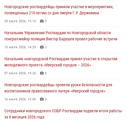
линию»
Новгородские росгвардейцы приняли участие в мероприятиях,
30 июля 2026, 14:36
1
посвященных 210-летию со дня смерти Г. Р. Державина
Новгородские росгвардейцы рассказали о службе детям из летнего
20 июля 2026, 15:12
3
лагеря «Волынь»
Начальник Управления Росгвардии по Новгородской области
30 июля 2026, 08:40
5
генерал-майор полиции Виктор Барушев провел рабочие встречи
Новгородские росгвардейцы задержали мужчину
15 июля 2026, 14:29
2
30 июля 2026, 08:39
2
Начальник новгородской Росгвардии принял участие в открытии
молодежного проекта «Иверский городок – 2026»
Телесюжет в программе "Новгородское областное телевидение.
Новости часа." от 29 июля 2026 года. Новгородские призывники
07 июля 2026, 14:26
6
приняли присягу в центре подготовки личного состава Росгвардии
Новгородские росгвардейцы провели уроки безопасности для
29 июля 2026, 12:54
1
воспитанников православного лагеря «Иверский городок»
16 июля 2026, 12:06
3
Сотрудники новгородского СОБР Росгвардии подвели итоги работы
за 6 месяцев 2026 года
16 июля 2026, 12:09
3