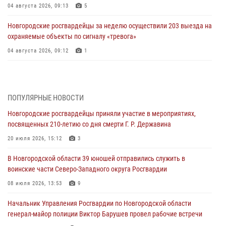
04 августа 2026, 09:13
5
Новгородские росгвардейцы за неделю осуществили 203 выезда на
охраняемые объекты по сигналу «тревога»
04 августа 2026, 09:12
1
Радиоэфир программы "Новости дня" на радио "Радио53" от 30
июля 2026 года. Новгородские призывники приняли присягу в
центре подготовки личного состава Росгвардии.
ПОПУЛЯРНЫЕ НОВОСТИ
30 июля 2026, 16:00
1
Новгородские росгвардейцы приняли участие в мероприятиях,
посвященных 210-летию со дня смерти Г. Р. Державина
В Великом Новгороде сотрудники центра лицензионно-
разрешительной работы Росгвардии провели телефонную «горячую
20 июля 2026, 15:12
3
линию»
В Новгородской области 39 юношей отправились служить в
30 июля 2026, 14:36
1
воинские части Северо-Западного округа Росгвардии
Новгородские росгвардейцы рассказали о службе детям из летнего
08 июля 2026, 13:53
9
лагеря «Волынь»
Начальник Управления Росгвардии по Новгородской области
30 июля 2026, 08:40
5
генерал-майор полиции Виктор Барушев провел рабочие встречи