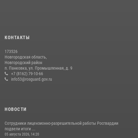
21 июля 2026, 08:58
4
Сотрудники новгородской Росгвардии встретились с детьми из
детского лагеря
04 августа 2026, 09:13
5
КОНТАКТЫ
Начальник Управления Росгвардии по Новгородской области
173526
подвел итоги служебной деятельности сотрудников
Новгородская область,
вневедомственной охраны за первое полугодие 2026 года
Новгородский район
п. Панковка, ул. Промышленная, д. 9
22 июля 2026, 12:33
6
+7 (8162) 79-10-66
info53@rosguard.gov.ru
НОВОСТИ
Сотрудники лицензионно-разрешительной работы Росгвардии
подвели итоги ...
05 августа 2026, 14:20