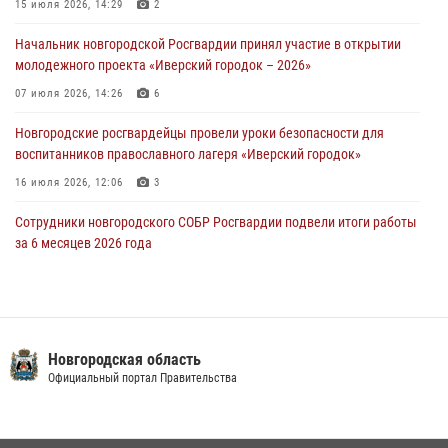
Новгородские росгвардейцы задержали мужчину
15 июля 2026, 14:29
2
30 июля 2026, 08:39
2
Начальник новгородской Росгвардии принял участие в открытии
молодежного проекта «Иверский городок – 2026»
Телесюжет в программе "Новгородское областное телевидение.
Новости часа." от 29 июля 2026 года. Новгородские призывники
07 июля 2026, 14:26
6
приняли присягу в центре подготовки личного состава Росгвардии
Новгородские росгвардейцы провели уроки безопасности для
29 июля 2026, 12:54
1
воспитанников православного лагеря «Иверский городок»
16 июля 2026, 12:06
3
Сотрудники новгородского СОБР Росгвардии подвели итоги работы
за 6 месяцев 2026 года
16 июля 2026, 12:09
3
Новгородские росгвардейцы приняли участие в мастер-классе ко
Дню семьи, любви и верности
Новгородская область
08 июля 2026, 13:48
3
Официальный портал Правительства
Офицеры новгородского СОБР Росгвардии провели для
воспитанников летнего лагеря мастер-класс по тактической
медицине