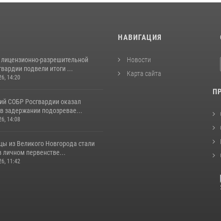
И
НАВИГАЦИЯ
 лицензионно-разрешительной
Новости
вардии подвели итоги ...
Карта сайта
26, 14:20
П
ий СОБР Росгвардии оказал
в задержании подозревае...
26, 14:08
цы из Великого Новгорода стали
 личном первенстве...
26, 11:42