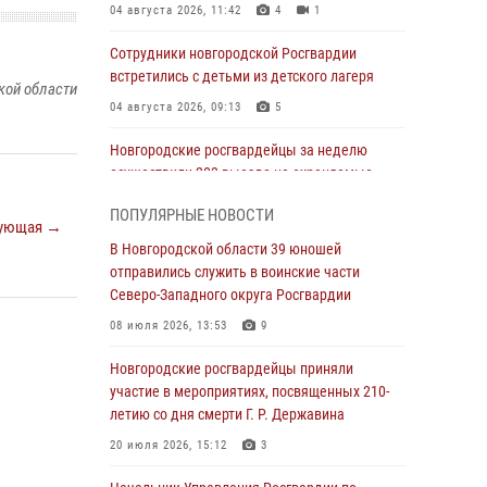
04 августа 2026, 11:42
4
1
Сотрудники новгородской Росгвардии
встретились с детьми из детского лагеря
кой области
04 августа 2026, 09:13
5
Новгородские росгвардейцы за неделю
осуществили 203 выезда на охраняемые
объекты по сигналу «тревога»
ПОПУЛЯРНЫЕ НОВОСТИ
ующая →
04 августа 2026, 09:12
1
В Новгородской области 39 юношей
Радиоэфир программы "Новости дня" на
отправились служить в воинские части
радио "Радио53" от 30 июля 2026 года.
Северо-Западного округа Росгвардии
Новгородские призывники приняли присягу в
08 июля 2026, 13:53
9
центре подготовки личного состава
Росгвардии.
Новгородские росгвардейцы приняли
участие в мероприятиях, посвященных 210-
30 июля 2026, 16:00
1
летию со дня смерти Г. Р. Державина
В Великом Новгороде сотрудники центра
20 июля 2026, 15:12
3
лицензионно-разрешительной работы
Росгвардии провели телефонную «горячую