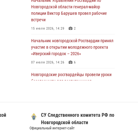
Начальник Управления Росгвардии по
линию»
Новгородской области генерал-майор
полиции Виктор Барушев провел рабочие
30 июля 2026, 14:36
1
встречи
Новгородские росгвардейцы рассказали о
15 июля 2026, 14:29
2
службе детям из летнего лагеря «Волынь»
Начальник новгородской Росгвардии принял
30 июля 2026, 08:40
5
участие в открытии молодежного проекта
Новгородские росгвардейцы задержали
«Иверский городок – 2026»
мужчину
07 июля 2026, 14:26
6
30 июля 2026, 08:39
2
Новгородские росгвардейцы провели уроки
Телесюжет в программе "Новгородское
безопасности для воспитанников
областное телевидение. Новости часа." от 29
православного лагеря «Иверский городок»
июля 2026 года. Новгородские призывники
16 июля 2026, 12:06
3
приняли присягу в центре подготовки
личного состава Росгвардии
Сотрудники новгородского СОБР Росгвардии
кой
СУ Следственного комитета РФ по
подвели итоги работы за 6 месяцев 2026
29 июля 2026, 12:54
1
года
Новгородской области
Официальный интернет-сайт
Официал
16 июля 2026, 12:09
3